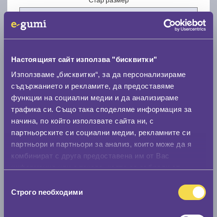
Настоящият сайт използва "бисквитки"
Нов размер
Използваме „бисквитки“, за да персонализираме
съдържанието и рекламите, да предоставяме
функции на социални медии и да анализираме
трафика си. Също така споделяме информация за
начина, по който използвате сайта ни, с
партньорските си социални медии, рекламните си
партньори и партньори за анализ, които може да я
Стар размер
комбинират с друга предоставена им от Вас
0 мм.
информация или с такава, която са събрали от
ползването от Ваша страна на услугите им.
Нов размер
Избор
Строго nеобходими
на
0 мм.
съгласие
Скоростомер при 100
км/ч