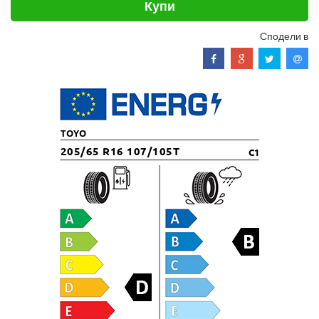
Купи
Сподели в
TOYO
205/65 R16 107/105T
C1