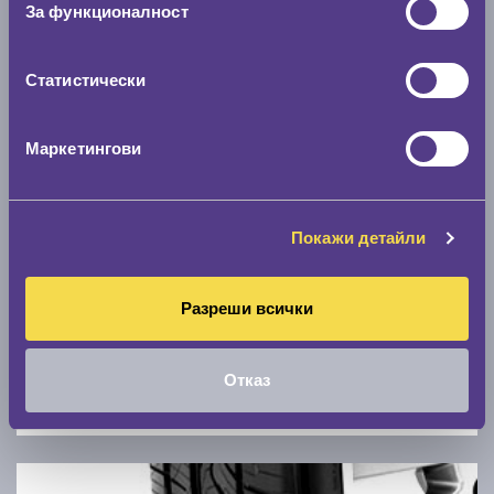
За функционалност
0 км/ч
Статистически
Намери гуми с новия размер
Маркетингови
По марка автомобил
Марка
Покажи детайли
Модел
Разреши всички
Отказ
Покажи гуми