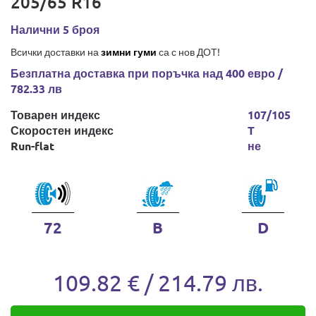
205/65 R16
Налични 5 броя
Всички доставки на
зимни гуми
са с нов ДОТ!
Безплатна доставка при поръчка над 400 евро /
782.33 лв
Товарен индекс
107/105
Скоростен индекс
T
Run-flat
не
72
B
D
109.82 € / 214.79 лв.