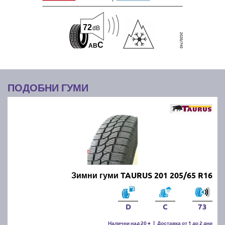
72
dB
C
A
B
ПОДОБНИ ГУМИ
Зимни гуми TAURUS 201 205/65 R16
D
C
73
Налични над 20 +
|
Доставка от 1 до 2 дни