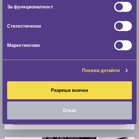
Скоростомер при 100
км/ч
За функционалност
0 км/ч
Статистически
Намери гуми с новия размер
Маркетингови
По марка автомобил
Марка
Покажи детайли
Разреши всички
Модел
Отказ
Покажи гуми