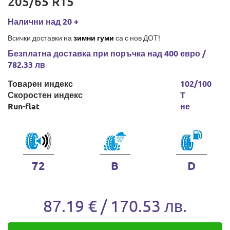
205/65 R15
Налични над 20 +
Всички доставки на
зимни гуми
са с нов ДОТ!
Безплатна доставка при поръчка над 400 евро /
782.33 лв
Товарен индекс
102/100
Скоростен индекс
T
Run-flat
не
72
B
D
87.19 € / 170.53 лв.