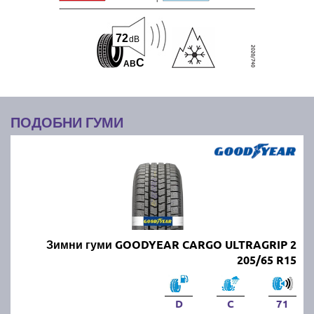
72
dB
C
A
B
ПОДОБНИ ГУМИ
Зимни гуми GOODYEAR CARGO ULTRAGRIP 2
205/65 R15
D
C
71