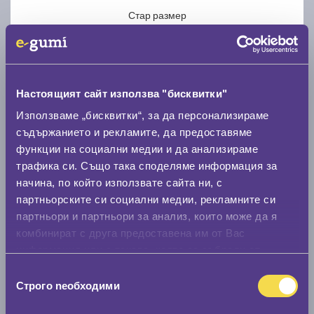
Стар размер
Настоящият сайт използва "бисквитки"
Използваме „бисквитки“, за да персонализираме
Нов размер
съдържанието и рекламите, да предоставяме
функции на социални медии и да анализираме
трафика си. Също така споделяме информация за
начина, по който използвате сайта ни, с
партньорските си социални медии, рекламните си
партньори и партньори за анализ, които може да я
Стар размер
комбинират с друга предоставена им от Вас
0 мм.
информация или с такава, която са събрали от
ползването от Ваша страна на услугите им.
Избор
Нов размер
Строго nеобходими
на
0 мм.
съгласие