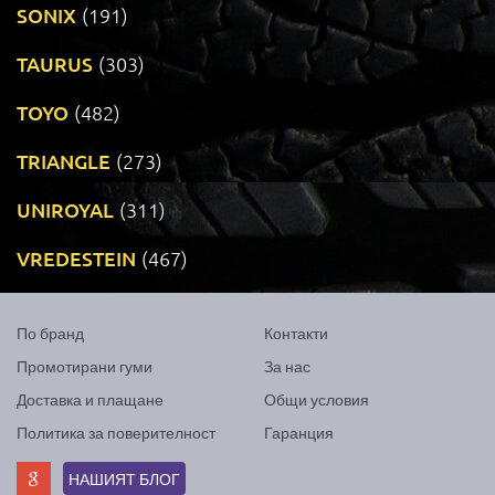
SONIX
(191)
TAURUS
(303)
TOYO
(482)
TRIANGLE
(273)
UNIROYAL
(311)
VREDESTEIN
(467)
По бранд
Контакти
Промотирани гуми
За нас
Доставка и плащане
Общи условия
Политика за поверителност
Гаранция
НАШИЯТ БЛОГ