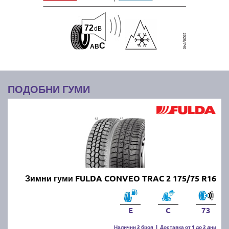
72
dB
C
A
B
ПОДОБНИ ГУМИ
Зимни гуми FULDA CONVEO TRAC 2 175/75 R16
E
C
73
Налични 2 броя
|
Доставка от 1 до 2 дни