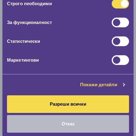
Строго nеобходими
на
Покажи гуми
съгласие
За функционалност
Статистически
Маркетингови
Покажи детайли
Разреши всички
Отказ