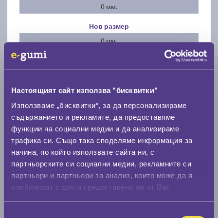
0 мм.
Нов размер
0 мм.
Скоростомер при 100
км/ч
0 км/ч
Настоящият сайт използва "бисквитки"
Намери гуми с новия размер
Използваме „бисквитки“, за да персонализираме
съдържанието и рекламите, да предоставяме
функции на социални медии и да анализираме
По марка автомобил
трафика си. Също така споделяме информация за
начина, по който използвате сайта ни, с
Марка
партньорските си социални медии, рекламните си
партньори и партньори за анализ, които може да я
комбинират с друга предоставена им от Вас
Модел
информация или с такава, която са събрали от
ползването от Ваша страна на услугите им.
Избор