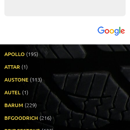
APOLLO
(195)
ATTAR
(1)
AUSTONE
(113)
AUTEL
(1)
BARUM
(229)
BFGOODRICH
(216)