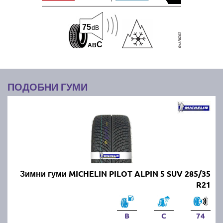
75
dB
C
A
B
ПОДОБНИ ГУМИ
Зимни гуми MICHELIN PILOT ALPIN 5 SUV 285/35
R21
B
C
74