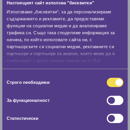
Настоящият сайт използва "бисквитки"
Използваме „бисквитки“, за да персонализираме
Модел
съдържанието и рекламите, да предоставяме
функции на социални медии и да анализираме
трафика си. Също така споделяме информация за
Покажи гуми
начина, по който използвате сайта ни, с
партньорските си социални медии, рекламните си
партньори и партньори за анализ, които може да я
комбинират с друга предоставена им от Вас
информация или с такава, която са събрали от
ползването от Ваша страна на услугите им.
Избор
Строго nеобходими
на
съгласие
За функционалност
Статистически