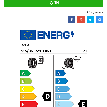
Купи
Сподели в
TOYO
285/35 R21 105T
C1