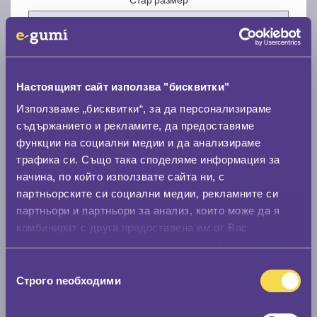
Настоящият сайт използва "бисквитки"
Нов размер
Използваме „бисквитки“, за да персонализираме
съдържанието и рекламите, да предоставяме
функции на социални медии и да анализираме
трафика си. Също така споделяме информация за
начина, по който използвате сайта ни, с
партньорските си социални медии, рекламните си
партньори и партньори за анализ, които може да я
Стар размер
комбинират с друга предоставена им от Вас
0 мм.
информация или с такава, която са събрали от
ползването от Ваша страна на услугите им.
Нов размер
Избор
Строго nеобходими
на
0 мм.
съгласие
Скоростомер при 100
км/ч