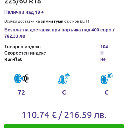
225/60 R18
Налични над 18 +
Всички доставки на
зимни гуми
са с нов ДОТ!
Безплатна доставка при поръчка над 400 евро /
782.33 лв
Товарен индекс
104
Скоростен индекс
H
Run-flat
не
72
C
C
110.74 € / 216.59 лв.