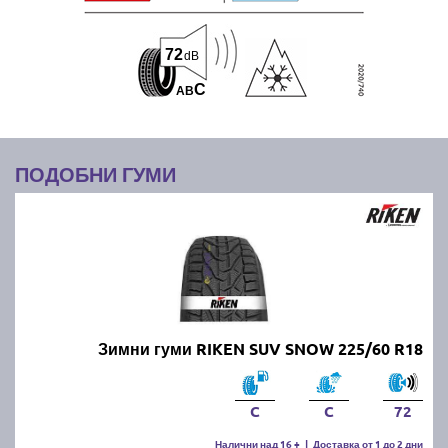
72
dB
C
A
B
ПОДОБНИ ГУМИ
Зимни гуми RIKEN SUV SNOW 225/60 R18
C
C
72
Налични над 16 +
|
Доставка от 1 до 2 дни