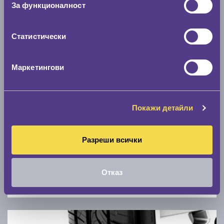
За функционалност
0 км/ч
Статистически
Намери гуми с новия размер
Маркетингови
По марка автомобил
Марка
Покажи детайли
Модел
Разреши всички
Отказ
Покажи гуми