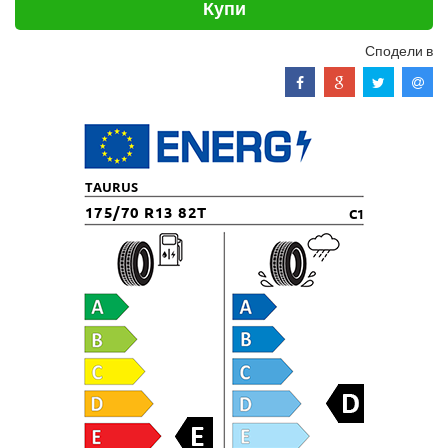
Купи
Сподели в
TAURUS
175/70 R13 82T
C1