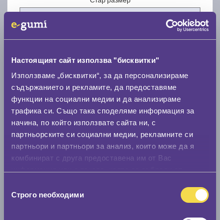
Настоящият сайт използва "бисквитки"
Нов размер
Използваме „бисквитки“, за да персонализираме
съдържанието и рекламите, да предоставяме
функции на социални медии и да анализираме
трафика си. Също така споделяме информация за
начина, по който използвате сайта ни, с
партньорските си социални медии, рекламните си
партньори и партньори за анализ, които може да я
Стар размер
комбинират с друга предоставена им от Вас
0 мм.
информация или с такава, която са събрали от
ползването от Ваша страна на услугите им.
Нов размер
Избор
Строго nеобходими
на
0 мм.
съгласие
Скоростомер при 100
км/ч