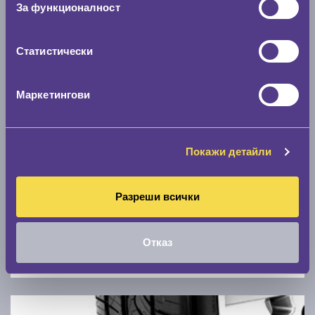
За функционалност
0 км/ч
Статистически
Намери гуми с новия размер
Маркетингови
По марка автомобил
Марка
Покажи детайли
Модел
Разреши всички
Отказ
Покажи гуми