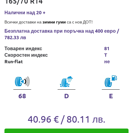
165/70 R14
Налични над 20 +
Всички доставки на
зимни гуми
са с нов ДОТ!
Безплатна доставка при поръчка над 400 евро /
782.33 лв
Товарен индекс
81
Скоростен индекс
T
Run-flat
не
68
D
E
40.96 € / 80.11 лв.