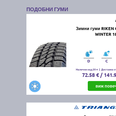
ПОДОБНИ ГУМИ
Зимни гуми RIKEN
WINTER 18
D
C
Налични над 20 +
|
Доставка от
72.58 € / 141.
виж пове