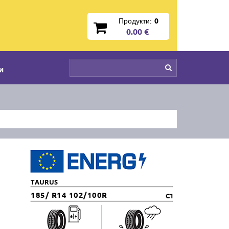
Продукти:
0
0.00 €
и
TAURUS
185/ R14 102/100R
C1