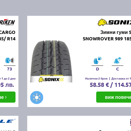
 CARGO
Зимни гуми 
5/ R14
SNOWROVER 989 185
73
D
C
 1 до 2 дни
Налични 2 броя
|
Доставка от 1
95 лв.
58.58 € / 114.5
че
виж повеч