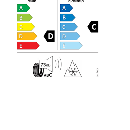
73
dB
C
A
B