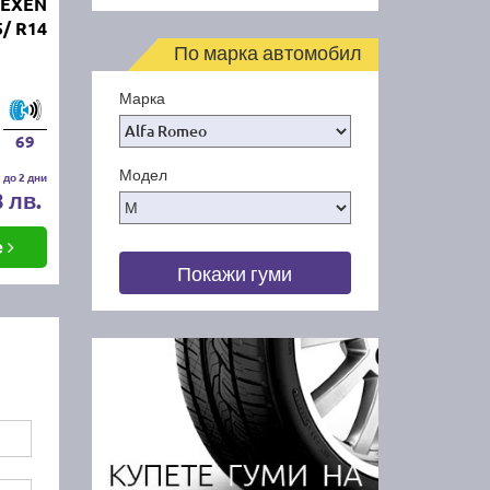
NEXEN
/ R14
По марка автомобил
Марка
69
Модел
 до 2 дни
8 лв.
е
Покажи гуми