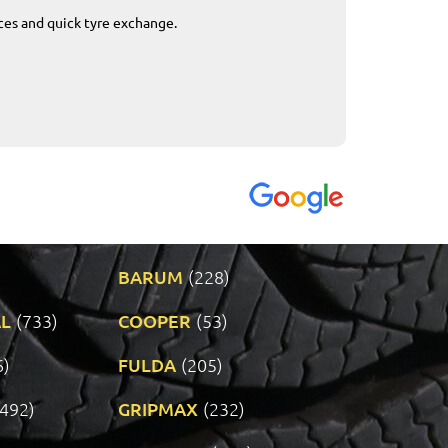
ices and quick tyre exchange.
Приемливо вре
VENDI - 27.04.2
BARUM
(228)
L
(733)
COOPER
(53)
6)
FULDA
(205)
(492)
GRIPMAX
(232)