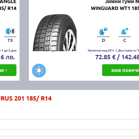
IANGLE
Зимни гуми 
85/ R14
WINGUARD WT1 185
73
D
C
 1 до 2 дни
Налични над 20 +
|
Доставка от 1
16 лв.
72.85 € / 142.4
че
виж повеч
RUS 201 185/ R14