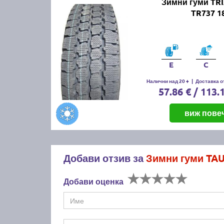
Зимни гуми TR
TR737 1
E
C
Налични над 20 +
|
Доставка от
57.86 € / 113.
виж пове
Добави отзив за
Зимни гуми TAU
Добави оценка