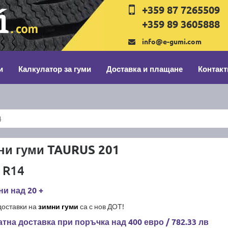
+359 87 7265509
+359 89 3605888
info@e-gumi.com
и
Калкулатор за гуми
Доставка и плащане
Контакт
4
ни гуми TAURUS 201
 R14
и над 20 +
доставки на
зимни гуми
са с нов ДОТ!
тна доставка при поръчка над 400 евро / 782.33 лв