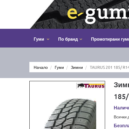
Гуми
По бранд
Промотирани гум
Начало
Гуми
Зимни
TAURUS 201 185/ R1
Зим
185/
Наличн
Всички 
Безпла