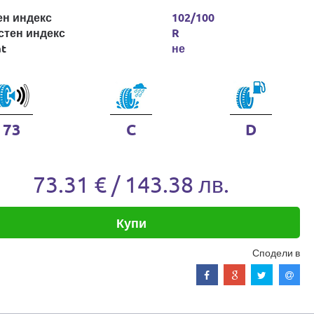
ен индекс
102/100
стен индекс
R
at
не
73
C
D
73.31 € / 143.38 лв.
Купи
Сподели в