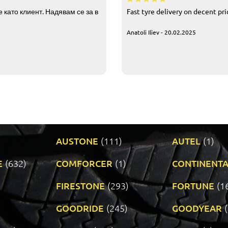
 като клиент. Надявам се за в
Fast tyre delivery on decent pr
Anatoli Iliev - 20.02.2025
AUSTONE
(111)
AUTEL
(1)
E
(632)
COMFORCER
(1)
CONTINENTA
)
FIRESTONE
(293)
FORTUNE
(1
GOODRIDE
(245)
GOODYEAR