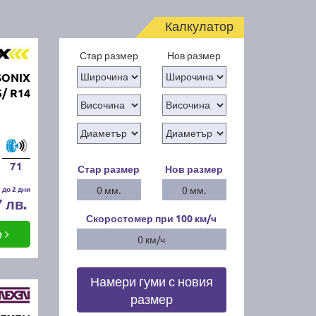
Калкулатор
Стар размер
Нов размер
SONIX
/ R14
71
Стар размер
Нов размер
 до 2 дни
0 мм.
0 мм.
7 лв.
Скоростомер при 100
км/ч
е
0 км/ч
Намери гуми с новия
размер