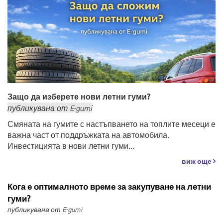
Защо да изберете нови летни гуми?
публикувана
от
E-gumi
Смяната на гумите с настъпването на топлите месеци е
важна част от поддръжката на автомобила.
Инвестицията в нови летни гуми...
виж още
Кога е оптималното време за закупуване на летни
гуми?
публикувана от E-gumi