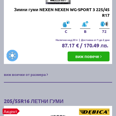
Зимни гуми NEXEN NEXEN WG-SPORT 3 225/45
R17
C
B
72
Налични над 20 +
|
Доставка от 1 до 2 дни
87.17 € / 170.49 лв.
виж повече
виж всички от размера
205/55R16 ЛЕТНИ ГУМИ
Акцент