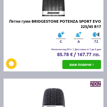
Онлайн магазин E-gumi не предлага летни гуми с
безплатна доставка, но предлага експресна
доставка до всички точки на страната.
Възползвайте се от директна доставка до Варна,
Летни гуми BRIDGESTONE POTENZA SPORT EVO
Пловдив, Бургас, София, Стара Загора, Велико
225/45 R17
Търново, Русе, Плевен, Ловеч, Видин,
Благоевград, Кюстендил, Перник, Хасково,
Силистра, Добрич и други градове.
C
A
72
Налични над 20 +
|
Доставка от 1 до 2 дни
85.78 € / 167.77 лв.
виж повече