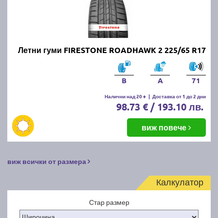
Летни гуми FIRESTONE ROADHAWK 2 225/65 R17
B
A
71
Налични над 20 +
|
Доставка от 1 до 2 дни
98.73 € / 193.10 лв.
виж повече
виж всички от размера
Калкулатор
Стар размер