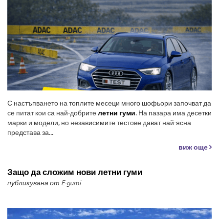
С настъпването на топлите месеци много шофьори започват да
се питат кои са най-добрите
летни гуми
. На пазара има десетки
марки и модели, но независимите тестове дават най-ясна
представа за...
виж още
Защо да сложим нови летни гуми
публикувана от E-gumi