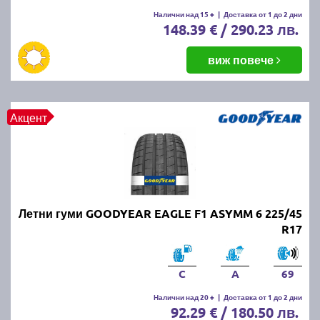
Летните гуми се считат за износени, когато
Налични над 15 +
|
Доставка от 1 до 2 дни
148.39 € / 290.23 лв.
дълбочината на протектора падне под 1.6 мм.
Въпреки това, за по-добро сцепление и
безопасност се препоръчва смяната им при
виж повече
дълбочина под 3 мм.
ПРОЧЕТИ ОЩЕ:
Има ли закон за зимни гуми в
Акцент
България?
Можем ли да шофираме със
зимни гуми през лятото?
Летни гуми GOODYEAR EAGLE F1 ASYMM 6 225/45
Въпреки че е законно, не се препоръчва, защото
R17
зимните гуми са направени от по-мека смес, която
се износва по-бързо при високи температури.
Освен това, те имат по-дълъг спирачен път и по-
C
A
69
слабо сцепление на суха и мокра настилка през
Налични над 20 +
|
Доставка от 1 до 2 дни
лятото.
92.29 € / 180.50 лв.