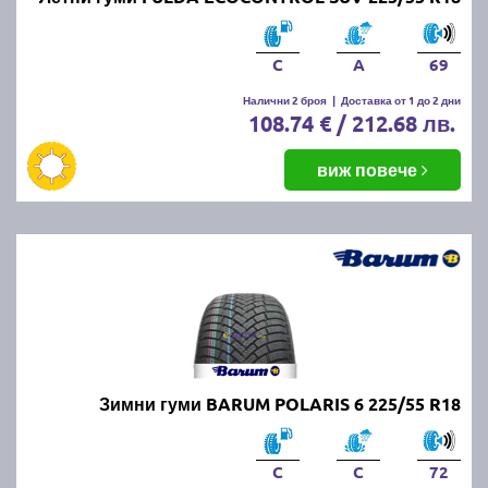
C
A
69
Налични 2 броя
|
Доставка от 1 до 2 дни
108.74 € / 212.68 лв.
виж повече
Зимни гуми BARUM POLARIS 6 225/55 R18
C
C
72