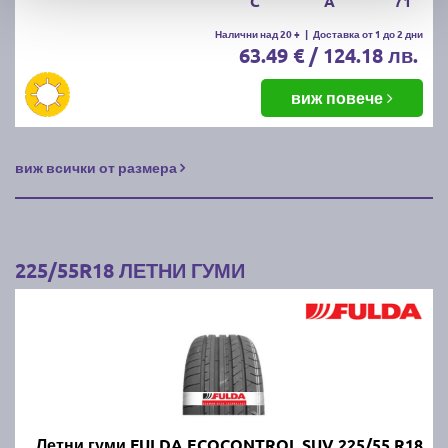
C
A
71
Налични над 20 +
|
Доставка от 1 до 2 дни
63.49 € / 124.18 лв.
виж повече
виж всички от размера
225/55R18 ЛЕТНИ ГУМИ
Летни гуми FULDA ECOCONTROL SUV 225/55 R18