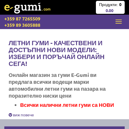
Продукти:
0
0.00
+359 87 7265509
+359 89 3605888
ЛЕТНИ ГУМИ - КАЧЕСТВЕНИ И
ДОСТЪПНИ НОВИ МОДЕЛИ:
ИЗБЕРИ И ПОРЪЧАЙ ОНЛАЙН
СЕГА!
Онлайн магазин за гуми E-Gumi ви
предлага всички водещи марки
автомобилни летни гуми на пазара на
поразително ниски цени
Всички налични летни гуми са НОВИ
Експресна доставка за цяла България
виж повече
Ние не изпращаме стари гуми