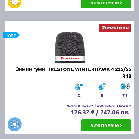
виж повече
Ново
Зимни гуми FIRESTONE WINTERHAWK 4 225/55
R18
C
B
71
Налични над 20 +
|
Доставка от 1 до 2 дни
126.32 € / 247.06 лв.
виж повече