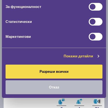
R16
За функционалност
C
B
71
Статистически
Налични над 20 +
|
Доставка от 1 до 2 дни
80.07 € / 156.60 лв.
Маркетингови
виж повече
Покажи детайли
Разреши всички
Отказ
Летни гуми UNIROYAL RainSport 5 205/55 R16