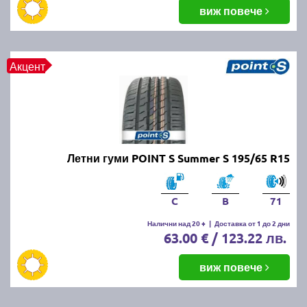
балансировка и реглаж на предния и задния мост.
виж повече
Неравномерното износване може да е знак за
проблеми с окачването или неправилно напомпани
гуми.
Акцент
Как да се грижим за летните
гуми?
Проверявайте редовно налягането, дълбочината
Летни гуми POINT S Summer S 195/65 R15
на протектора и състоянието на гумите. Избягвайте
рязко спиране и агресивно шофиране, тъй като
това води до по-бързо износване. Почиствайте
C
B
71
гумите от кал и камъчета и ги проверявайте за
наранявания.
Налични над 20 +
|
Доставка от 1 до 2 дни
63.00 € / 123.22 лв.
Как се съхраняват зимните и
виж повече
летни гуми?