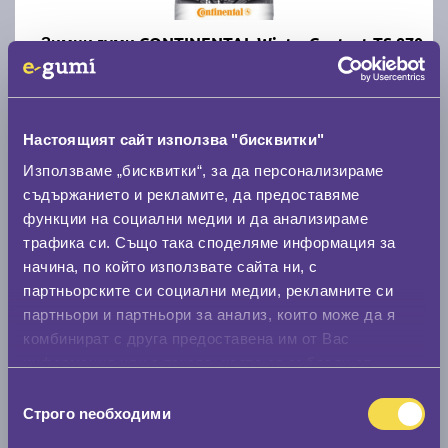
Зимни гуми CONTINENTAL WinterContact TS 870
205/55 R16
C
B
70
Настоящият сайт използва "бисквитки"
Налични над 20 +
|
Доставка от 1 до 2 дни
Използваме „бисквитки“, за да персонализираме
107.87 € / 210.98 лв.
съдържанието и рекламите, да предоставяме
функции на социални медии и да анализираме
виж повече
трафика си. Също така споделяме информация за
начина, по който използвате сайта ни, с
партньорските си социални медии, рекламните си
партньори и партньори за анализ, които може да я
комбинират с друга предоставена им от Вас
информация или с такава, която са събрали от
ползването от Ваша страна на услугите им.
Избор
Строго nеобходими
на
Зимни гуми FIRESTONE WINTERHAWK 4 205/55
съгласие