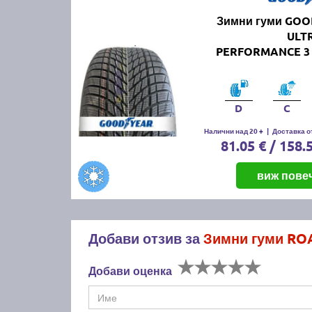
Зимни гуми GO
ULT
PERFORMANCE 3 
D
C
Налични над 20 +
|
Доставка от
81.05 € / 158.
виж пове
Добави отзив за
Зимни гуми RO
Добави оценка