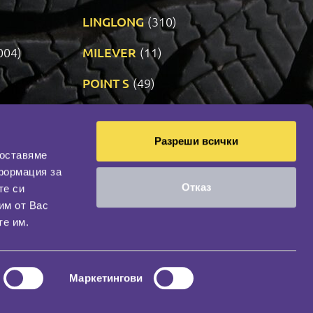
LINGLONG
(310)
004)
MILEVER
(11)
)
POINT S
(49)
SONIX
(191)
Разреши всички
14)
VREDESTEIN
(470)
доставяме
формация за
Отказ
те си
оциална мрежа
им от Вас
НАШИЯТ БЛОГ
те им.
Маркетингови