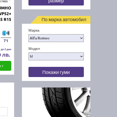
размер
KUMHO
WP52+
По марка автомобил
65 R15
Марка
71
Модел
 до 2 дни
0 лв.
е
Покажи гуми