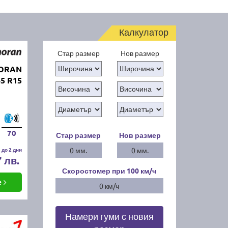
Калкулатор
Стар размер
Нов размер
MORAN
5 R15
70
Стар размер
Нов размер
 до 2 дни
0 мм.
0 мм.
7 лв.
Скоростомер при 100
км/ч
е
0 км/ч
Намери гуми с новия