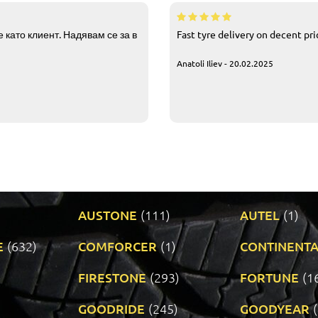
 като клиент. Надявам се за в
Fast tyre delivery on decent pr
Anatoli Iliev - 20.02.2025
AUSTONE
(111)
AUTEL
(1)
E
(632)
COMFORCER
(1)
CONTINENTA
)
FIRESTONE
(293)
FORTUNE
(1
GOODRIDE
(245)
GOODYEAR