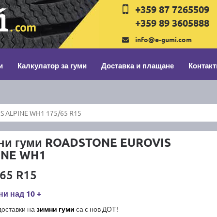
+359 87 7265509
+359 89 3605888
info@e-gumi.com
и
Калкулатор за гуми
Доставка и плащане
Контакт
 ALPINE WH1 175/65 R15
ни гуми ROADSTONE EUROVIS
INE WH1
65 R15
и над 10 +
доставки на
зимни гуми
са с нов ДОТ!