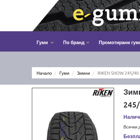
Гуми
По бранд
Промотирани гум
Начало
Гуми
Зимни
RIKEN SNOW 245/40
Зим
245/
Наличн
Всички 
Безпла