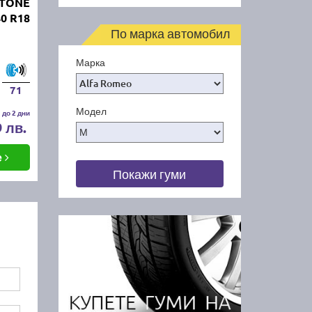
STONE
0 R18
По марка автомобил
Марка
71
Модел
 до 2 дни
9 лв.
е
Покажи гуми