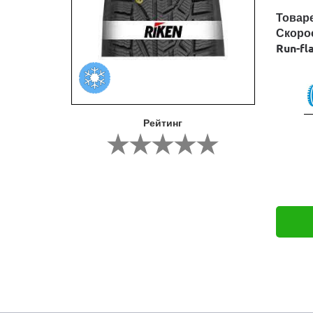
Товар
Скоро
Run-fl
Рейтинг