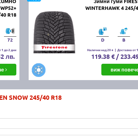
 KUMHO
Зимни гуми FIRE
 WP52+
WINTERHAWK 4 245/4
/40 R18
72
D
B
 1 до 2 дни
Налични над 20 +
|
Доставка от 1
52 лв.
119.38 € / 233.4
че
виж повеч
EN SNOW 245/40 R18