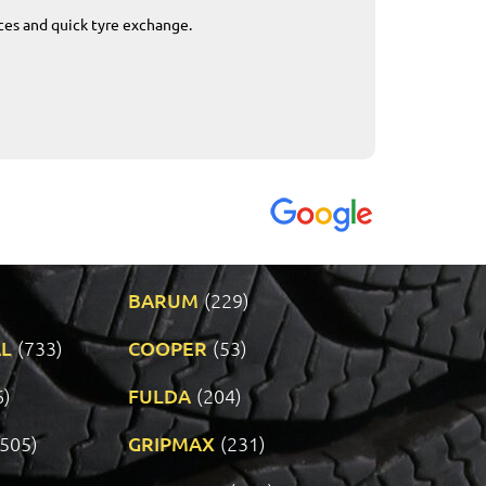
ices and quick tyre exchange.
Приемливо вре
VENDI - 27.04.2
BARUM
(229)
L
(733)
COOPER
(53)
6)
FULDA
(204)
(505)
GRIPMAX
(231)