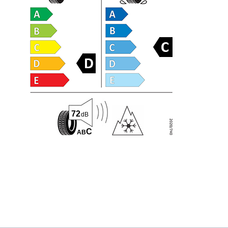
72
dB
C
A
B