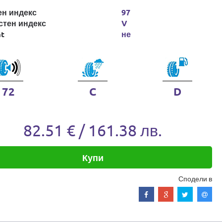
ен индекс
97
стен индекс
V
at
не
72
C
D
82.51 € / 161.38 лв.
Купи
Сподели в