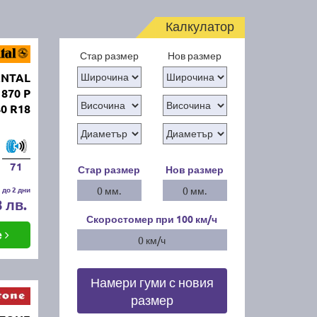
Калкулатор
Стар размер
Нов размер
ENTAL
 870 P
40 R18
71
Стар размер
Нов размер
 до 2 дни
0 мм.
0 мм.
8 лв.
Скоростомер при 100
км/ч
е
0 км/ч
Намери гуми с новия
размер