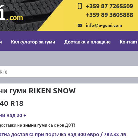
+359 87 7265509
+359 89 3605888
info@e-gumi.com
и
Калкулатор за гуми
Доставка и плащане
Контакт
 R18
ни гуми RIKEN SNOW
40 R18
и над 20 +
доставки на
зимни гуми
са с нов ДОТ!
тна доставка при поръчка над 400 евро / 782.33 лв