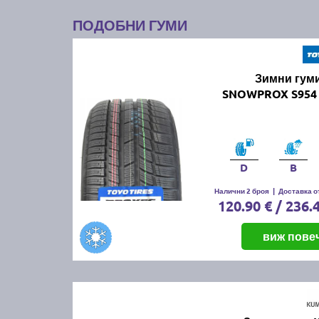
ПОДОБНИ ГУМИ
Зимни гум
SNOWPROX S954 
D
B
Налични 2 броя
|
Доставка от
120.90 € / 236.
виж пове