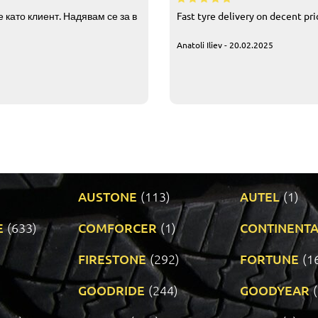
 като клиент. Надявам се за в
Fast tyre delivery on decent pr
Anatoli Iliev - 20.02.2025
AUSTONE
(113)
AUTEL
(1)
E
(633)
COMFORCER
(1)
CONTINENTA
)
FIRESTONE
(292)
FORTUNE
(1
GOODRIDE
(244)
GOODYEAR