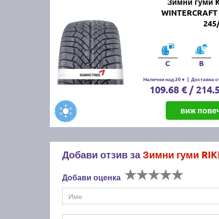
Зимни гуми
WINTERCRAFT
245
C
B
Налични над 20 +
|
Доставка от
109.68 € / 214.
виж пове
Добави отзив за
Зимни гуми RIK
Добави оценка