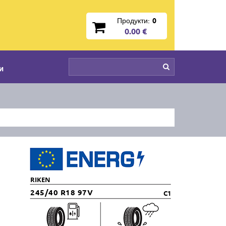
Продукти:
0
0.00 €
и
RIKEN
245/40 R18 97V
C1