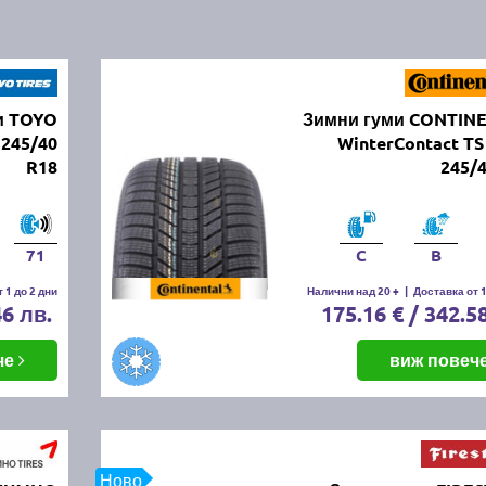
и TOYO
Зимни гуми CONTIN
245/40
WinterContact TS
R18
245/
71
C
B
 1 до 2 дни
Налични над 20 +
|
Доставка от 1
46 лв.
175.16 € / 342.5
че
виж повеч
Ново