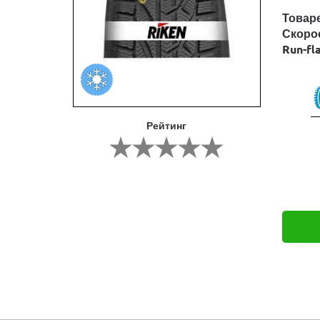
Товар
Скоро
Run-fl
Рейтинг