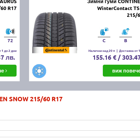
TAURUS
Зимни гуми CONTIN
60 R17
WinterContact TS
215/
72
C
B
 1 до 2 дни
Налични над 20 +
|
Доставка от 1
37 лв.
155.16 € / 303.4
че
виж повеч
EN SNOW 215/60 R17