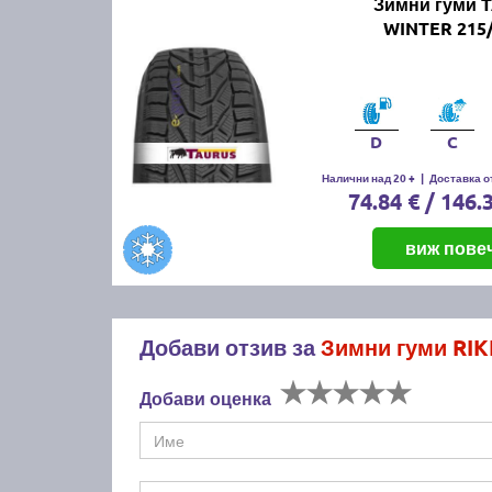
Зимни гуми 
WINTER 215/
D
C
Налични над 20 +
|
Доставка от
74.84 € / 146.
виж пове
Добави отзив за
Зимни гуми RIK
Добави оценка