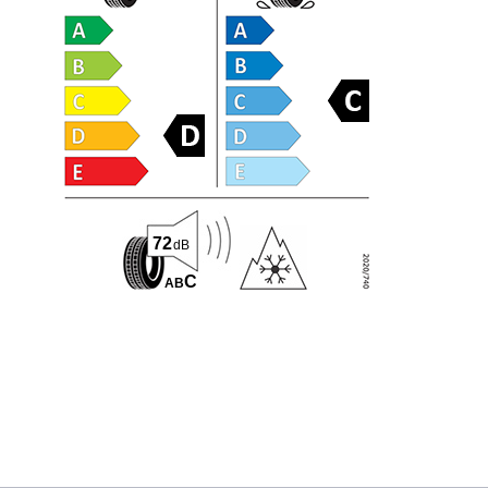
72
dB
C
A
B