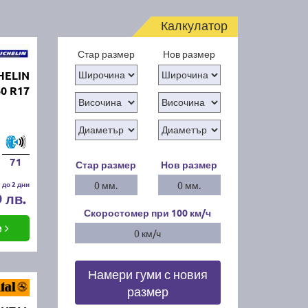
Калкулатор
Стар размер
Нов размер
HELIN
60 R17
71
Стар размер
Нов размер
 до 2 дни
0 мм.
0 мм.
9 лв.
Скоростомер при 100
км/ч
е
0 км/ч
Намери гуми с новия
размер