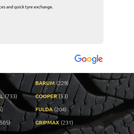
ices and quick tyre exchange.
Приемливо вре
VENDI - 27.04.2
BARUM
(229)
L
(733)
COOPER
(53)
6)
FULDA
(204)
(505)
GRIPMAX
(231)