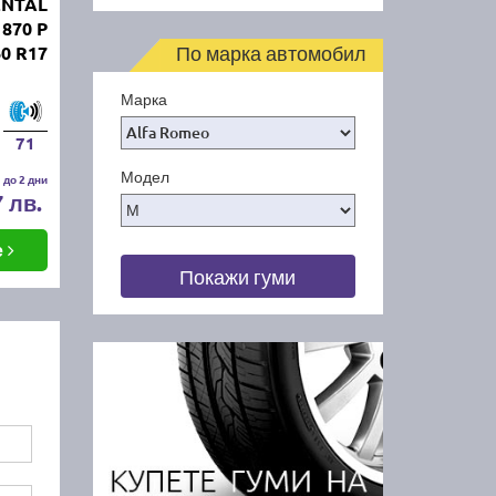
ENTAL
 870 P
По марка автомобил
60 R17
Марка
71
Модел
 до 2 дни
7 лв.
е
Покажи гуми