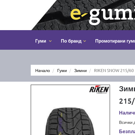
Гуми
По бранд
Промотирани гум
Начало
Гуми
Зимни
RIKEN SNOW 215/60
Зим
215/
Наличн
Всички 
Безпла