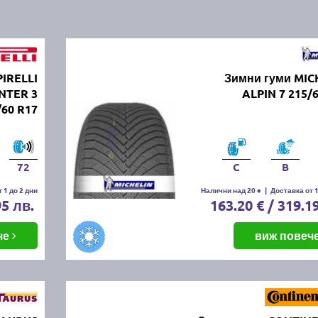
PIRELLI
Зимни гуми MIC
NTER 3
ALPIN 7 215/
/60 R17
72
C
B
 1 до 2 дни
Налични над 20 +
|
Доставка от 1
95 лв.
163.20 € / 319.1
че
виж повеч