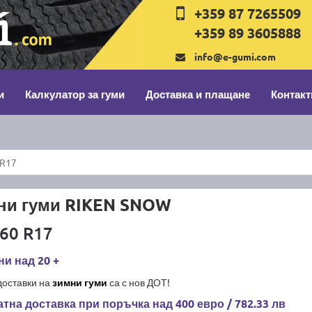
+359 87 7265509
+359 89 3605888
info@e-gumi.com
и
Калкулатор за гуми
Доставка и плащане
Контакт
 R17
ни гуми RIKEN SNOW
60 R17
и над 20 +
доставки на
зимни гуми
са с нов ДОТ!
тна доставка при поръчка над 400 евро / 782.33 лв