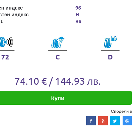
ен индекс
96
стен индекс
H
at
не
72
C
D
74.10 € / 144.93 лв.
Купи
Сподели в