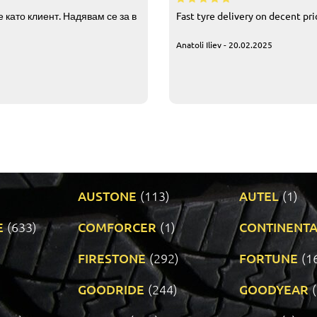
 като клиент. Надявам се за в
Fast tyre delivery on decent pr
Anatoli Iliev - 20.02.2025
AUSTONE
(113)
AUTEL
(1)
E
(633)
COMFORCER
(1)
CONTINENTA
)
FIRESTONE
(292)
FORTUNE
(1
GOODRIDE
(244)
GOODYEAR