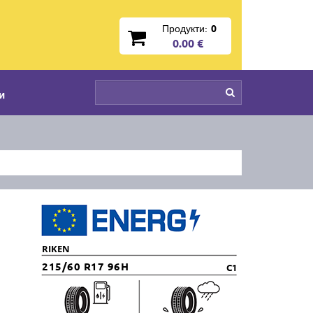
Продукти:
0
0.00 €
и
RIKEN
215/60 R17 96H
C1