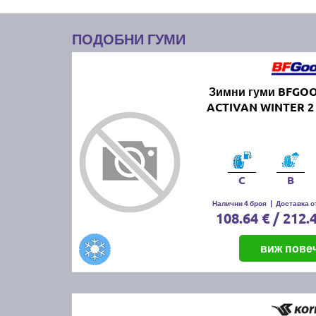
ПОДОБНИ ГУМИ
Зимни гуми BFGO
ACTIVAN WINTER 2 
C
B
Налични 4 броя
|
Доставка от
108.64 € / 212.
виж пове