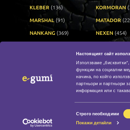
KLEBER
(136)
KORMORAN
(
MARSHAL
(91)
MATADOR
(22
NANKANG
(369)
NEXEN
(454)
PRINX
(34)
RIKEN
(321)
Настоящият сайт използ
TAURUS
(306)
TOYO
(484)
Използваме „бисквитки“,
функции на социални ме
начина, по който използ
По бранд
партньори и партньори з
Промотирани гуми
информация или с такава
Доставка и плащане
Политика за поверите
Избор
Строго nеобходими
на
Покажи детайли
съгласие