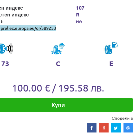
ен индекс
107
стен индекс
R
at
не
eprel.ec.europa.eu/qr/589253
73
C
E
100.00 € / 195.58 лв.
Купи
Сподели в