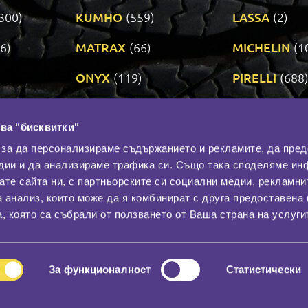
300)
KUMHO
(559)
LASSA
(2)
6)
MATRAX
(66)
MICHELIN
(1
ONYX
(119)
PIRELLI
(688
ROADSTONE
(3)
SAVA
(1)
ва "бисквитки"
TRIANGLE
(272)
UNIROYAL
(3
 за да персонализираме съдържанието и рекламите, да пре
дии и да анализираме трафика си. Също така споделяме ин
вате сайта ни, с партньорските си социални медии, рекламни
Контакти
С
а анализ, които може да я комбинират с друга предоставена 
За нас
, която са събрали от ползването от Ваша страна на услуги
Общи условия
лност
Гаранция
За функционалност
Статистически
© 2026
All rights reserved.