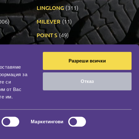
LINGLONG
(311)
006)
MILEVER
(11)
)
POINT S
(49)
SONIX
(191)
Разреши всички
09)
VREDESTEIN
(471)
доставяме
формация за
Отказ
те си
оциална мрежа
им от Вас
НАШИЯТ БЛОГ
те им.
Маркетингови