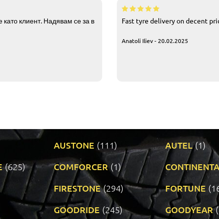
 като клиент. Надявам се за в
Fast tyre delivery on decent pr
Anatoli Iliev - 20.02.2025
AUSTONE
(111)
AUTEL
(1)
E
(625)
COMFORCER
(1)
CONTINENTA
)
FIRESTONE
(294)
FORTUNE
(1
GOODRIDE
(245)
GOODYEAR