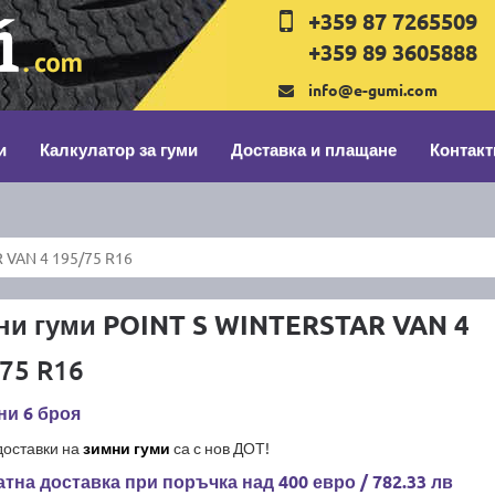
+359 87 7265509
+359 89 3605888
info@e-gumi.com
и
Калкулатор за гуми
Доставка и плащане
Контакт
 VAN 4 195/75 R16
ни гуми POINT S WINTERSTAR VAN 4
75 R16
ни 6 броя
доставки на
зимни гуми
са с нов ДОТ!
тна доставка при поръчка над 400 евро / 782.33 лв