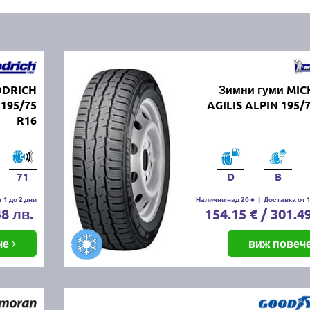
ODRICH
Зимни гуми MIC
195/75
AGILIS ALPIN 195/
R16
71
D
B
 1 до 2 дни
Налични над 20 +
|
Доставка от 1
48 лв.
154.15 € / 301.4
че
виж повеч