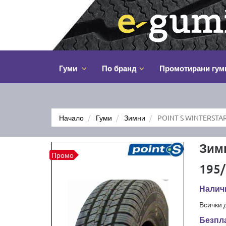
Гуми
По бранд
Промотирани гум
Начало
Гуми
Зимни
POINT S WINTERSTAR
Зим
Промо
195/
Налич
Всички 
Безпла