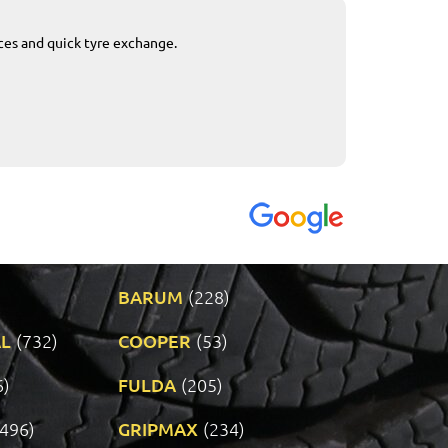
ices and quick tyre exchange.
Приемливо вре
VENDI - 27.04.2
BARUM
(228)
L
(732)
COOPER
(53)
6)
FULDA
(205)
(496)
GRIPMAX
(234)