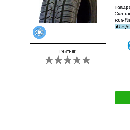
Товар
Скоро
Run-fl
https://
Рейтинг