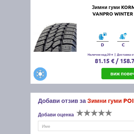
Зимни гуми KO
VANPRO WINTER 
D
C
Налични над 20 +
|
Доставка от
81.15 € / 158.
виж пове
Добави отзив за
Зимни гуми POI
Добави оценка