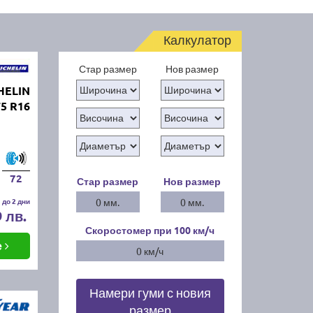
Калкулатор
Стар размер
Нов размер
HELIN
75 R16
72
Стар размер
Нов размер
 до 2 дни
0 мм.
0 мм.
9 лв.
Скоростомер при 100
км/ч
е
0 км/ч
Намери гуми с новия
размер