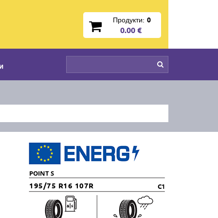
Продукти:
0
0.00 €
и
POINT S
195/75 R16 107R
C1