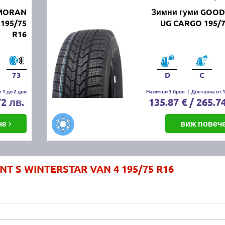
RMORAN
Зимни гуми GOO
195/75
UG CARGO 195/7
R16
73
D
C
 1 до 2 дни
Налични 3 броя
|
Доставка от 1
72 лв.
135.87 € / 265.7
че
виж повеч
NT S WINTERSTAR VAN 4 195/75 R16