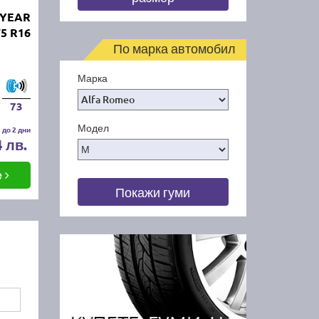
DYEAR
5 R16
По марка автомобил
Марка
73
Модел
 до 2 дни
4 лв.
е
Покажи гуми