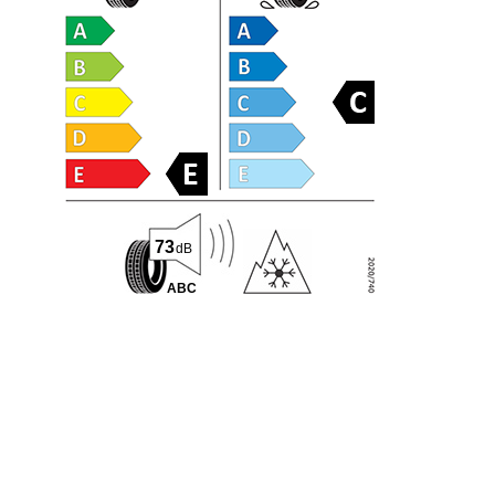
73
dB
A
B
C