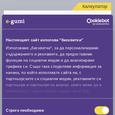
Калкулатор
Стар размер
Настоящият сайт използва "бисквитки"
Използваме „бисквитки“, за да персонализираме
Нов размер
съдържанието и рекламите, да предоставяме
функции на социални медии и да анализираме
трафика си. Също така споделяме информация за
начина, по който използвате сайта ни, с
партньорските си социални медии, рекламните си
партньори и партньори за анализ, които може да я
комбинират с друга предоставена им от Вас
Стар размер
информация или с такава, която са събрали от
0 мм.
ползването от Ваша страна на услугите им.
Избор
Строго nеобходими
на
Нов размер