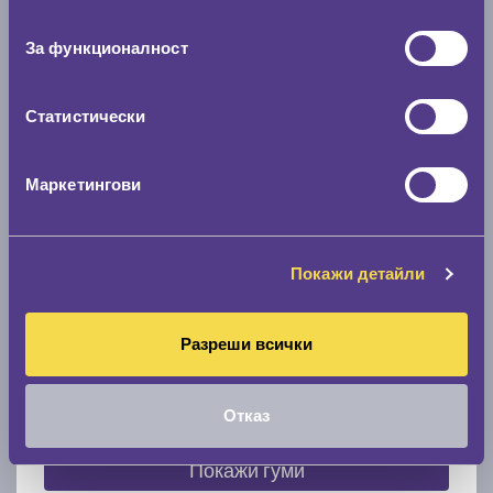
съгласие
0 мм.
За функционалност
Скоростомер при 100
км/ч
0 км/ч
Статистически
Намери гуми с новия размер
Маркетингови
По марка автомобил
Покажи детайли
Марка
Разреши всички
Модел
Отказ
Покажи гуми