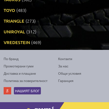
TOYO
(483)
TRIANGLE
(273)
UNIROYAL
(312)
VREDESTEIN
(469)
По бранд
Контакти
Промотирани гуми
За нас
Доставка и плащане
Общи условия
Политика за поверителност
Гаранция
НАШИЯТ БЛОГ