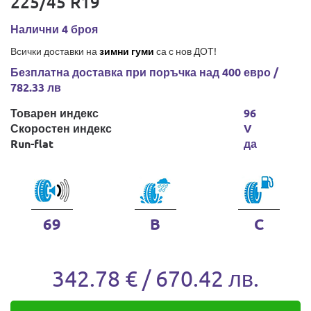
225/45 R19
Налични 4 броя
Всички доставки на
зимни гуми
са с нов ДОТ!
Безплатна доставка при поръчка над 400 евро /
782.33 лв
Товарен индекс
96
Скоростен индекс
V
Run-flat
да
69
B
C
342.78 € / 670.42 лв.