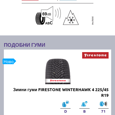
69
dB
C
A
B
ПОДОБНИ ГУМИ
Ново
Зимни гуми FIRESTONE WINTERHAWK 4 225/45
R19
D
B
71