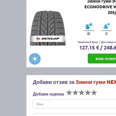
Зимни гуми 
ECONODRIVE 
205
D
C
Налични 8 броя
|
Доставка от
127.15 € / 248.
виж пове
Добави отзив за
Зимни гуми NE
Добави оценка