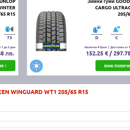
DUNLOP
Зимни гуми GOO
WINTER
CARGO ULTRAG
/65 R15
205/
73
D
C
 1 до 2 дни
Налични 4 броя
|
Доставка от 1
68 лв.
152.25 € / 297.7
че
виж повеч
XEN WINGUARD WT1 205/65 R15