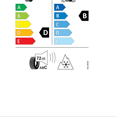
72
dB
C
A
B