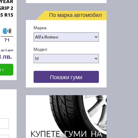
DYEAR
RIP 2
По марка автомобил
65 R15
Марка
71
Модел
 до 2 дни
8 лв.
е
Покажи гуми