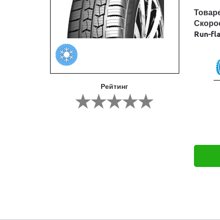
Товар
Скоро
Run-fl
Рейтинг