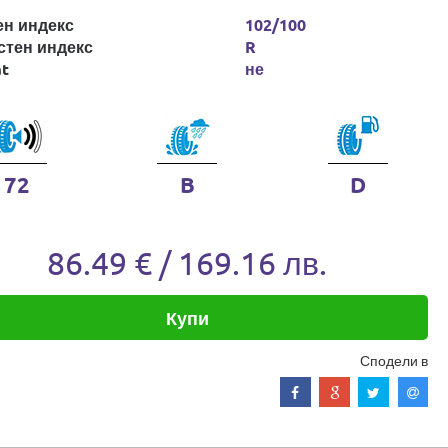
ен индекс
102/100
стен индекс
R
at
не
72
B
D
86.49 € / 169.16 лв.
Купи
Сподели в