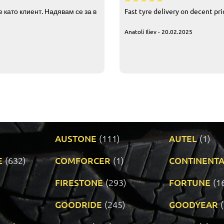
 като клиент. Надявам се за в
Fast tyre delivery on decent pr
Anatoli Iliev - 20.02.2025
AUSTONE
(111)
AUTEL
(1)
E
(632)
COMFORCER
(1)
CONTINENTA
)
FIRESTONE
(293)
FORTUNE
(1
GOODRIDE
(245)
GOODYEAR