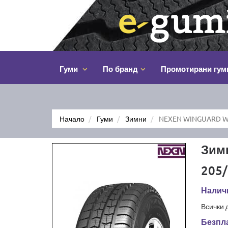
Гуми
По бранд
Промотирани гум
Начало
Гуми
Зимни
NEXEN WINGUARD WT
Зим
205/
Наличн
Всички 
Безпла