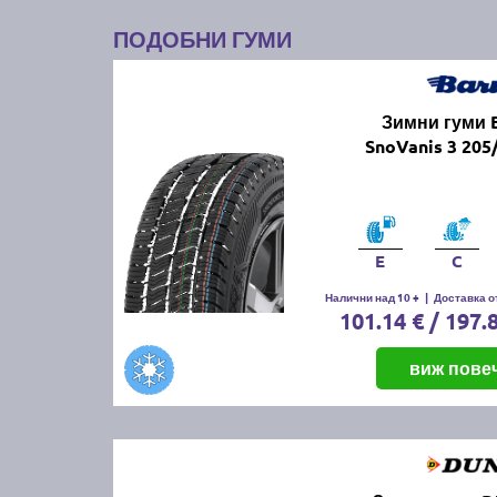
ПОДОБНИ ГУМИ
Зимни гуми
SnoVanis 3 205
E
C
Налични над 10 +
|
Доставка от
101.14 € / 197.
виж пове