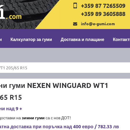
+359 87 7265509
+359 89 3605888
info@e-gumi.com
и
Калкулатор за гуми
Доставка и плащане
Контакт
1 205/65 R15
ни гуми NEXEN WINGUARD WT1
65 R15
и над 9 +
доставки на
зимни гуми
са с нов ДОТ!
тна доставка при поръчка над 400 евро / 782.33 лв