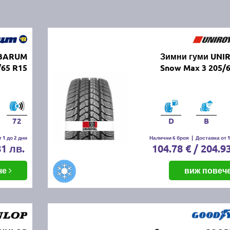
 BARUM
Зимни гуми UNI
/65 R15
Snow Max 3 205/
72
D
B
 1 до 2 дни
Налични 6 броя
|
Доставка от 1
81 лв.
104.78 € / 204.9
че
виж повеч