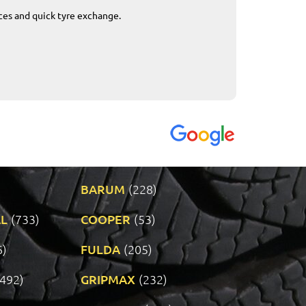
ices and quick tyre exchange.
Приемливо вре
VENDI - 27.04.2
BARUM
(228)
L
(733)
COOPER
(53)
6)
FULDA
(205)
(492)
GRIPMAX
(232)