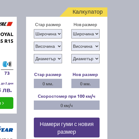
Калкулатор
Стар размер
Нов размер
ROYAL
65 R15
73
Стар размер
Нов размер
 до 2 дни
0 мм.
0 мм.
3 лв.
Скоростомер при 100
км/ч
е
0 км/ч
Намери гуми с новия
размер