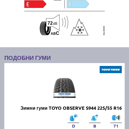
72
dB
C
A
B
ПОДОБНИ ГУМИ
Зимни гуми TOYO OBSERVE S944 225/55 R16
D
B
71