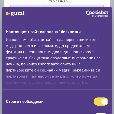
Стар размер
Настоящият сайт използва "бисквитки"
Нов размер
Използваме „бисквитки“, за да персонализираме
съдържанието и рекламите, да предоставяме
функции на социални медии и да анализираме
трафика си. Също така споделяме информация за
начина, по който използвате сайта ни, с
партньорските си социални медии, рекламните си
партньори и партньори за анализ, които може да я
Стар размер
комбинират с друга предоставена им от Вас
0 мм.
информация или с такава, която са събрали от
ползването от Ваша страна на услугите им.
Избор
Нов размер
Строго nеобходими
на
0 мм.
съгласие