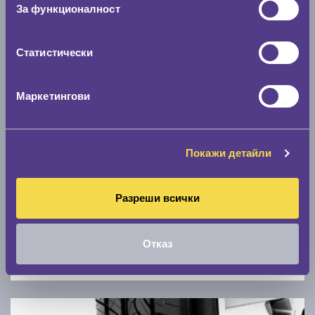
Скоростомер при 100
км/ч
За функционалност
0 км/ч
Статистически
Намери гуми с новия размер
Маркетингови
По марка автомобил
Марка
Покажи детайли
Модел
Разреши всички
Отказ
Покажи гуми