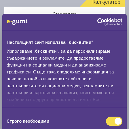
Калкулатор
Стар размер
Настоящият сайт използва "бисквитки"
Използваме „бисквитки“, за да персонализираме
Нов размер
съдържанието и рекламите, да предоставяме
функции на социални медии и да анализираме
трафика си. Също така споделяме информация за
начина, по който използвате сайта ни, с
партньорските си социални медии, рекламните си
партньори и партньори за анализ, които може да я
комбинират с друга предоставена им от Вас
Стар размер
информация или с такава, която са събрали от
0 мм.
ползването от Ваша страна на услугите им.
Избор
Строго nеобходими
Нов размер
на