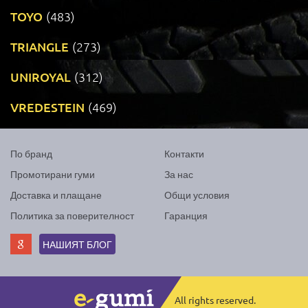
TOYO
(483)
TRIANGLE
(273)
UNIROYAL
(312)
VREDESTEIN
(469)
По бранд
Контакти
Промотирани гуми
За нас
Доставка и плащане
Общи условия
Политика за поверителност
Гаранция
НАШИЯТ БЛОГ
All rights reserved.