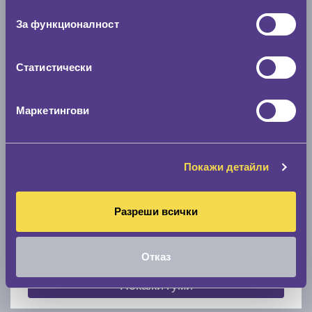
съгласие
0 мм.
За функционалност
Скоростомер при 100
км/ч
0 км/ч
Статистически
Намери гуми с новия размер
Маркетингови
По марка автомобил
Покажи детайли
Марка
Разреши всички
Модел
Отказ
Покажи гуми