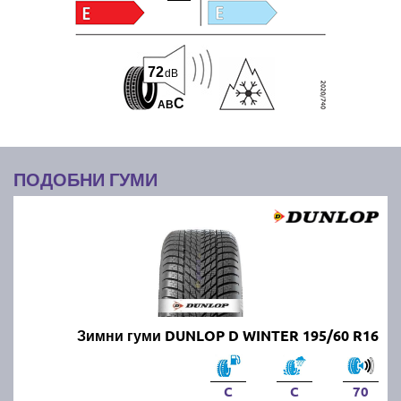
72
dB
C
A
B
ПОДОБНИ ГУМИ
Зимни гуми DUNLOP D WINTER 195/60 R16
C
C
70