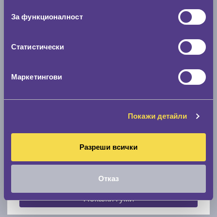
съгласие
0 мм.
За функционалност
Скоростомер при 100
км/ч
0 км/ч
Статистически
Намери гуми с новия размер
Маркетингови
По марка автомобил
Покажи детайли
Марка
Разреши всички
Модел
Отказ
Покажи гуми