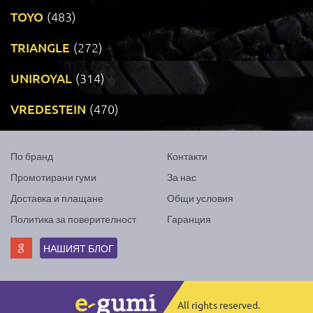
TOYO
(483)
TRIANGLE
(272)
UNIROYAL
(314)
VREDESTEIN
(470)
По бранд
Контакти
Промотирани гуми
За нас
Доставка и плащане
Общи условия
Политика за поверителност
Гаранция
НАШИЯТ БЛОГ
All rights reserved.