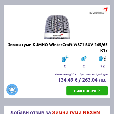
Зимни гуми KUMHO WinterCraft WS71 SUV 245/65
R17
C
C
72
Налични над 20 +
|
Доставка от 1 до 2 дни
134.49 € / 263.04 лв.
виж повече
Добави отзив за
Зимни гуми NEXEN