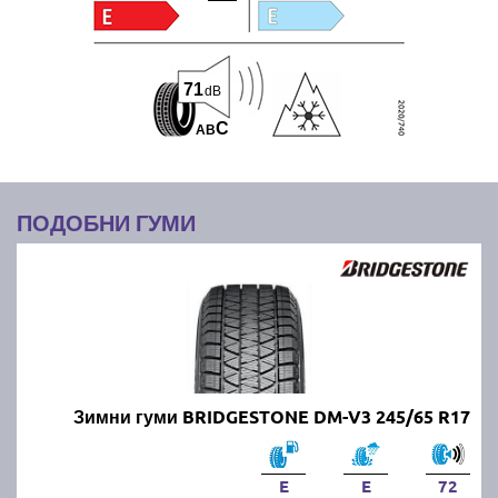
71
dB
C
A
B
ПОДОБНИ ГУМИ
Зимни гуми BRIDGESTONE DM-V3 245/65 R17
E
E
72