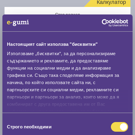
Калкулатор
Стар размер
Настоящият сайт използва "бисквитки"
Използваме „бисквитки“, за да персонализираме
Нов размер
съдържанието и рекламите, да предоставяме
функции на социални медии и да анализираме
трафика си. Също така споделяме информация за
начина, по който използвате сайта ни, с
партньорските си социални медии, рекламните си
партньори и партньори за анализ, които може да я
комбинират с друга предоставена им от Вас
Стар размер
информация или с такава, която са събрали от
0 мм.
ползването от Ваша страна на услугите им.
Избор
Строго nеобходими
Нов размер
на