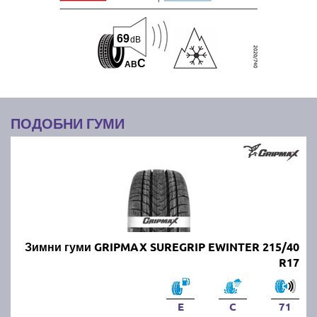
69
dB
C
A
B
ПОДОБНИ ГУМИ
Зимни гуми GRIPMAX SUREGRIP EWINTER 215/40
R17
E
C
71