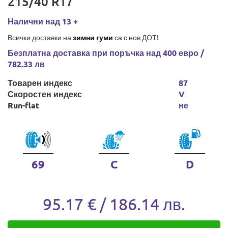
215/40 R17
Налични над 13 +
Всички доставки на
зимни гуми
са с нов ДОТ!
Безплатна доставка при поръчка над 400 евро /
782.33 лв
Товарен индекс
87
Скоростен индекс
V
Run-flat
не
69
C
D
95.17 € / 186.14 лв.