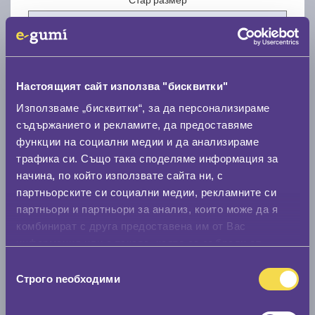
Настоящият сайт използва "бисквитки"
Нов размер
Използваме „бисквитки“, за да персонализираме
съдържанието и рекламите, да предоставяме
функции на социални медии и да анализираме
трафика си. Също така споделяме информация за
начина, по който използвате сайта ни, с
партньорските си социални медии, рекламните си
партньори и партньори за анализ, които може да я
Стар размер
комбинират с друга предоставена им от Вас
0 мм.
информация или с такава, която са събрали от
ползването от Ваша страна на услугите им.
Нов размер
Избор
Строго nеобходими
на
0 мм.
съгласие
Скоростомер при 100
км/ч