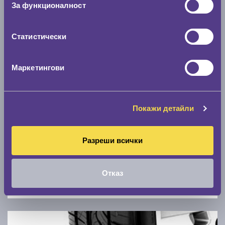
За функционалност
0 км/ч
Статистически
Намери гуми с новия размер
Маркетингови
По марка автомобил
Марка
Покажи детайли
Модел
Разреши всички
Отказ
Покажи гуми