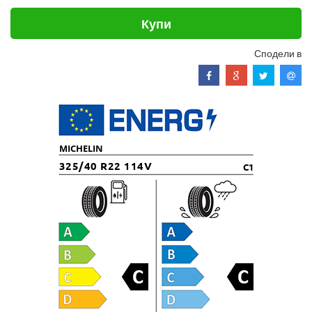
Купи
Сподели в
MICHELIN
325/40 R22 114V
C1