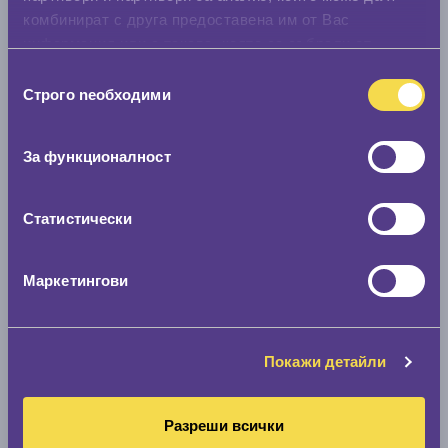
комбинират с друга предоставена им от Вас
информация или с такава, която са събрали от
ползването от Ваша страна на услугите им.
Избор
Строго nеобходими
на
съгласие
За функционалност
Статистически
Маркетингови
Покажи детайли
Разреши всички