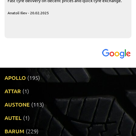
Fast tyre delivery on decent prices and quick tyre exchange.
Anatoli Iliev - 20.02.2025
APOLLO
(195)
ATTAR
(1)
AUSTONE
(113)
AUTEL
(1)
BARUM
(229)