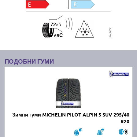
72
dB
C
A
B
ПОДОБНИ ГУМИ
Зимни гуми MICHELIN PILOT ALPIN 5 SUV 295/40
R20