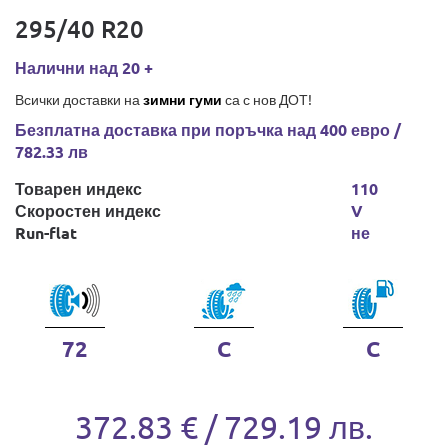
295/40 R20
Налични над 20 +
Всички доставки на
зимни гуми
са с нов ДОТ!
Безплатна доставка при поръчка над 400 евро /
782.33 лв
Товарен индекс
110
Скоростен индекс
V
Run-flat
не
72
C
C
372.83 € / 729.19 лв.