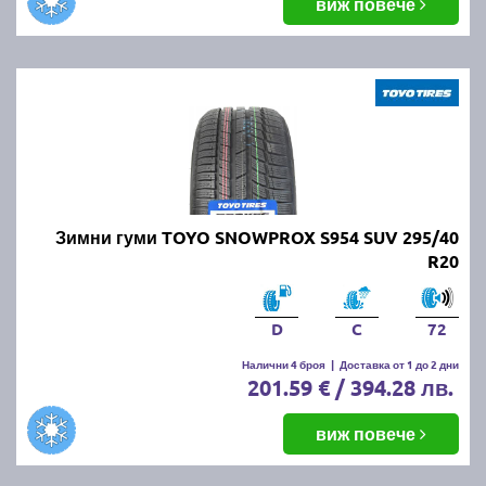
виж повече
Зимни гуми TOYO SNOWPROX S954 SUV 295/40
R20
D
C
72
Налични 4 броя
|
Доставка от 1 до 2 дни
201.59 € / 394.28 лв.
виж повече