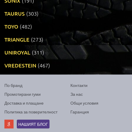
SONIX
(191)
TAURUS
(303)
TOYO
(482)
TRIANGLE
(273)
UNIROYAL
(311)
VREDESTEIN
(467)
По бранд
Контакти
Промотирани гуми
За нас
Доставка и плащане
Общи условия
Политика за поверителност
Гаранция
НАШИЯТ БЛОГ