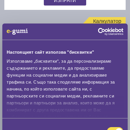
Калкулатор
Стар размер
Настоящият сайт използва "бисквитки"
Използваме „бисквитки“, за да персонализираме
съдържанието и рекламите, да предоставяме
Нов размер
функции на социални медии и да анализираме
трафика си. Също така споделяме информация за
начина, по който използвате сайта ни, с
партньорските си социални медии, рекламните си
партньори и партньори за анализ, които може да я
комбинират с друга предоставена им от Вас
информация или с такава, която са събрали от
Стар размер
ползването от Ваша страна на услугите им.
Избор