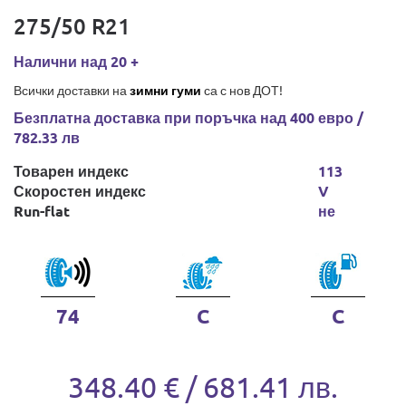
275/50 R21
Налични над 20 +
Всички доставки на
зимни гуми
са с нов ДОТ!
Безплатна доставка при поръчка над 400 евро /
782.33 лв
Товарен индекс
113
Скоростен индекс
V
Run-flat
не
74
C
C
348.40 € / 681.41 лв.