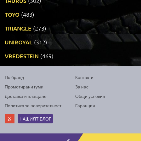
TAURUS
(302)
TOYO
(483)
TRIANGLE
(273)
UNIROYAL
(312)
VREDESTEIN
(469)
По бранд
Контакти
Промотирани гуми
За нас
Доставка и плащане
Общи условия
Политика за поверителност
Гаранция
НАШИЯТ БЛОГ