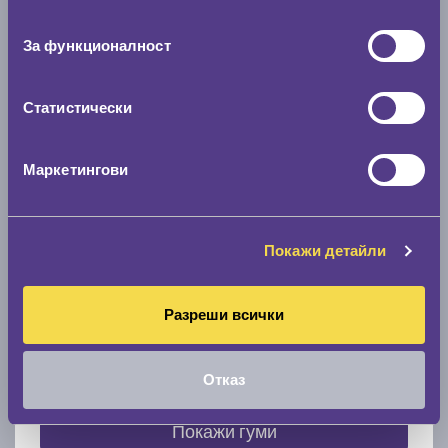
съгласие
0 мм.
За функционалност
Скоростомер при 100
км/ч
0 км/ч
Статистически
Намери гуми с новия размер
Маркетингови
По марка автомобил
Покажи детайли
Марка
Разреши всички
Модел
Отказ
Покажи гуми