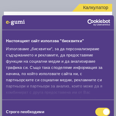
Калкулатор
Стар размер
Настоящият сайт използва "бисквитки"
Използваме „бисквитки“, за да персонализираме
съдържанието и рекламите, да предоставяме
Нов размер
функции на социални медии и да анализираме
трафика си. Също така споделяме информация за
начина, по който използвате сайта ни, с
партньорските си социални медии, рекламните си
партньори и партньори за анализ, които може да я
комбинират с друга предоставена им от Вас
Стар размер
информация или с такава, която са събрали от
0 мм.
ползването от Ваша страна на услугите им.
Избор
Строго nеобходими
на
Нов размер