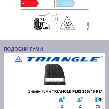
71
dB
C
A
B
ПОДОБНИ ГУМИ
Зимни гуми TRIANGLE PL02 265/45 R21
C
C
73