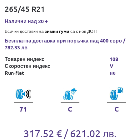
265/45 R21
Налични над 20 +
Всички доставки на
зимни гуми
са с нов ДОТ!
Безплатна доставка при поръчка над 400 евро /
782.33 лв
Товарен индекс
108
Скоростен индекс
V
Run-flat
не
71
C
C
317.52 € / 621.02 лв.