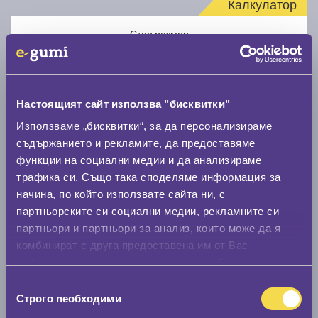
Калкулатор
Стар размер
Настоящият сайт използва "бисквитки"
Използваме „бисквитки“, за да персонализираме
Нов размер
съдържанието и рекламите, да предоставяме
функции на социални медии и да анализираме
трафика си. Също така споделяме информация за
начина, по който използвате сайта ни, с
партньорските си социални медии, рекламните си
партньори и партньори за анализ, които може да я
комбинират с друга предоставена им от Вас
Стар размер
информация или с такава, която са събрали от
0 мм.
ползването от Ваша страна на услугите им.
Избор
Строго nеобходими
Нов размер
на