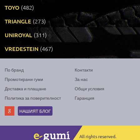
TOYO
(482)
TRIANGLE
(273)
UNIROYAL
(311)
VREDESTEIN
(467)
По бранд
Контакти
Промотирани гуми
За нас
Доставка и плащане
Общи условия
Политика за поверителност
Гаранция
НАШИЯТ БЛОГ
All rights reserved.