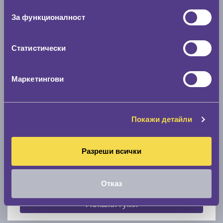
съгласие
0 мм.
За функционалност
Скоростомер при 100
км/ч
0 км/ч
Статистически
Намери гуми с новия размер
Маркетингови
По марка автомобил
Покажи детайли
Марка
Разреши всички
Модел
Отказ
Покажи гуми