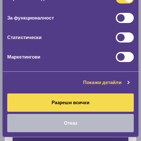
Нов размер
съгласие
0 мм.
За функционалност
Скоростомер при 100
км/ч
Статистически
0 км/ч
Намери гуми с новия размер
Маркетингови
По марка автомобил
Покажи детайли
Марка
Разреши всички
Модел
Отказ