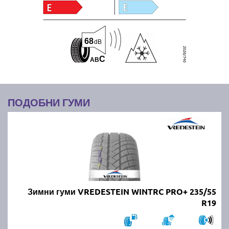
68
dB
C
A
B
ПОДОБНИ ГУМИ
Зимни гуми VREDESTEIN WINTRC PRO+ 235/55
R19