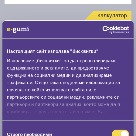
Калкулатор
Стар размер
Настоящият сайт използва "бисквитки"
Използваме „бисквитки“, за да персонализираме
съдържанието и рекламите, да предоставяме
Нов размер
функции на социални медии и да анализираме
трафика си. Също така споделяме информация за
начина, по който използвате сайта ни, с
партньорските си социални медии, рекламните си
партньори и партньори за анализ, които може да я
комбинират с друга предоставена им от Вас
информация или с такава, която са събрали от
Стар размер
ползването от Ваша страна на услугите им.
Избор
0 мм.
Строго nеобходими
на