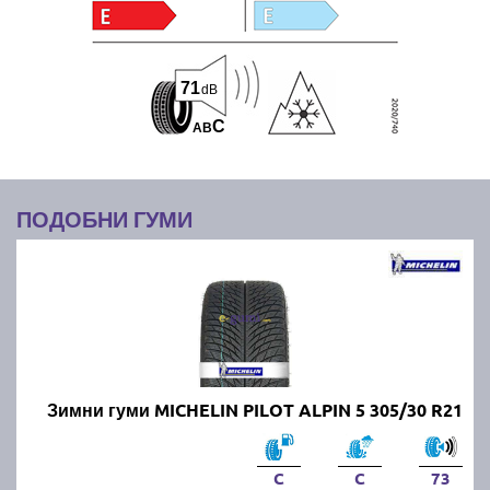
71
dB
C
A
B
ПОДОБНИ ГУМИ
Зимни гуми MICHELIN PILOT ALPIN 5 305/30 R21
C
C
73