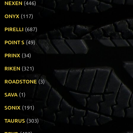
NEXEN
(446)
ONYX
(117)
PIRELLI
(687)
POINT S
(49)
PRINX
(34)
RIKEN
(321)
ROADSTONE
(3)
SAVA
(1)
SONIX
(191)
TAURUS
(303)