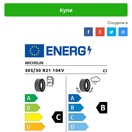
Купи
Сподели в
MICHELIN
305/30 R21 104V
C1