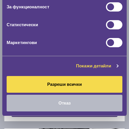
Скоростомер при 100
км/ч
За функционалност
0 км/ч
Статистически
Намери гуми с новия размер
Маркетингови
По марка автомобил
Марка
Покажи детайли
Разреши всички
Модел
Отказ
Покажи гуми