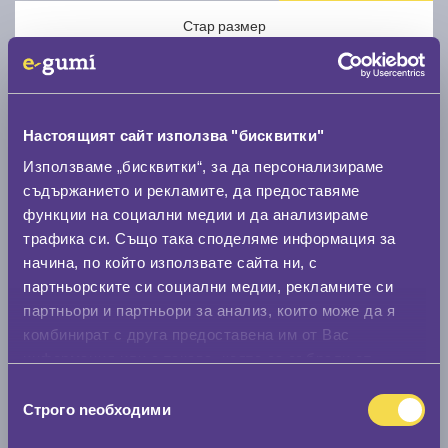
Стар размер
Настоящият сайт използва "бисквитки"
Използваме „бисквитки“, за да персонализираме
Нов размер
съдържанието и рекламите, да предоставяме
функции на социални медии и да анализираме
трафика си. Също така споделяме информация за
начина, по който използвате сайта ни, с
партньорските си социални медии, рекламните си
партньори и партньори за анализ, които може да я
Стар размер
комбинират с друга предоставена им от Вас
информация или с такава, която са събрали от
0 мм.
ползването от Ваша страна на услугите им.
Избор
Нов размер
Строго nеобходими
на
0 мм.
съгласие