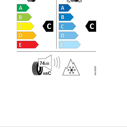
74
dB
C
A
B