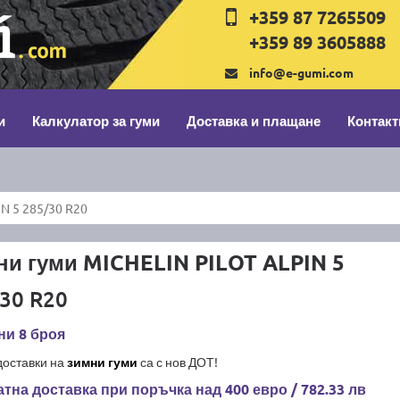
+359 87 7265509
+359 89 3605888
info@e-gumi.com
и
Калкулатор за гуми
Доставка и плащане
Контакт
N 5 285/30 R20
и гуми MICHELIN PILOT ALPIN 5
30 R20
ни 8 броя
доставки на
зимни гуми
са с нов ДОТ!
тна доставка при поръчка над 400 евро / 782.33 лв