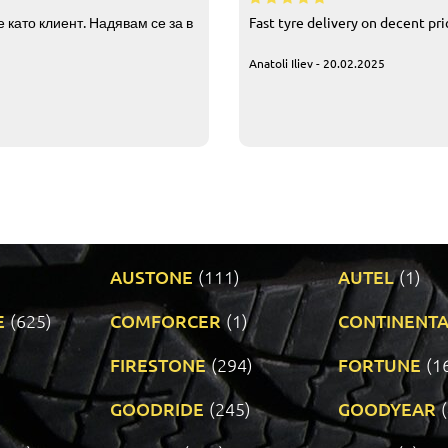
 като клиент. Надявам се за в
Fast tyre delivery on decent pr
Anatoli Iliev - 20.02.2025
AUSTONE
(111)
AUTEL
(1)
E
(625)
COMFORCER
(1)
CONTINENTA
)
FIRESTONE
(294)
FORTUNE
(1
GOODRIDE
(245)
GOODYEAR