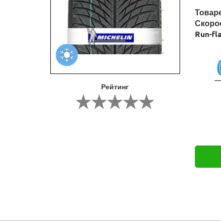
Товар
Скоро
Run-fl
Рейтинг