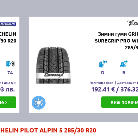
CHELIN
Зимни гуми GR
/30 R20
SUREGRIP PRO W
285/
74
D
B
 1 до 2 дни
Налични 2 броя
|
Доставка от 1
03 лв.
192.41 € / 376.3
че
виж повеч
HELIN PILOT ALPIN 5 285/30 R20