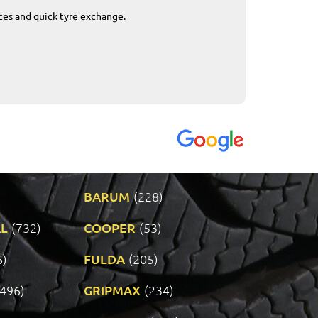
ices and quick tyre exchange.
Приемливо вре
VENDI - 27.04.2
BARUM
(228)
L
(732)
COOPER
(53)
6)
FULDA
(205)
(496)
GRIPMAX
(234)