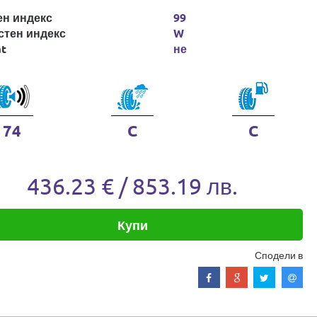
ен индекс
99
стен индекс
W
at
не
74
C
C
436.23 € / 853.19 лв.
Купи
Сподели в