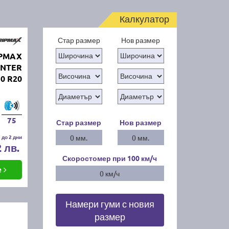
Калкулатор
Стар размер
Нов размер
IPMAX
INTER
30 R20
75
Стар размер
Нов размер
 до 2 дни
0 мм.
0 мм.
2 лв.
Скоростомер при 100
км/ч
е
0 км/ч
Намери гуми с новия
размер