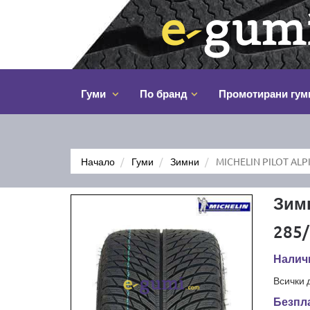
Гуми
По бранд
Промотирани гум
Начало
Гуми
Зимни
MICHELIN PILOT ALPI
Зимн
285/
Налич
Всички 
Безпла