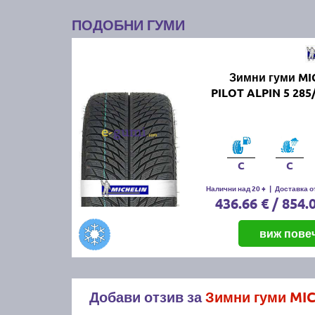
ПОДОБНИ ГУМИ
Зимни гуми MI
PILOT ALPIN 5 285
C
C
Налични над 20 +
|
Доставка от
436.66 € / 854.
виж пове
Добави отзив за
Зимни гуми MIC