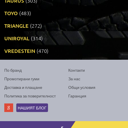
TAURUS
(303)
TOYO
(483)
TRIANGLE
(272)
UNIROYAL
(314)
VREDESTEIN
(470)
По бранд
Контакти
Промотирани гуми
За нас
Доставка и плащане
Общи условия
Политика за поверителност
Гаранция
НАШИЯТ БЛОГ