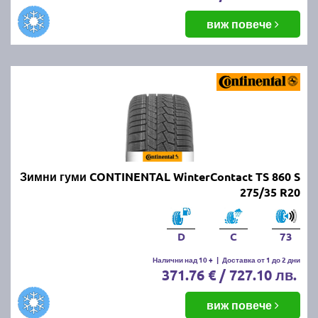
виж повече
Зимни гуми CONTINENTAL WinterContact TS 860 S
275/35 R20
D
C
73
Налични над 10 +
|
Доставка от 1 до 2 дни
371.76 € / 727.10 лв.
виж повече