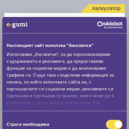
Калкулатор
Стар размер
Настоящият сайт използва "бисквитки"
Използваме „бисквитки“, за да персонализираме
съдържанието и рекламите, да предоставяме
Нов размер
функции на социални медии и да анализираме
трафика си. Също така споделяме информация за
начина, по който използвате сайта ни, с
партньорските си социални медии, рекламните си
партньори и партньори за анализ, които може да я
комбинират с друга предоставена им от Вас
Стар размер
информация или с такава, която са събрали от
0 мм.
ползването от Ваша страна на услугите им.
Избор
Строго nеобходими
на
Нов размер