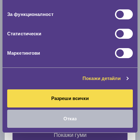
съгласие
0 мм.
За функционалност
Скоростомер при 100
км/ч
0 км/ч
Статистически
Намери гуми с новия размер
Маркетингови
По марка автомобил
Покажи детайли
Марка
Разреши всички
Модел
Отказ
Покажи гуми