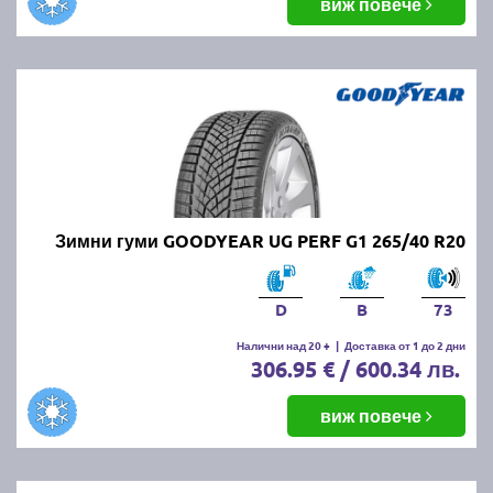
виж повече
Зимни гуми GOODYEAR UG PERF G1 265/40 R20
D
B
73
Налични над 20 +
|
Доставка от 1 до 2 дни
306.95 € / 600.34 лв.
виж повече