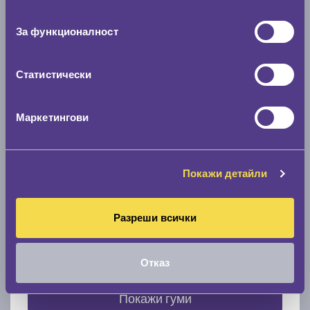
съгласие
0 мм.
За функционалност
Скоростомер при 100
км/ч
0 км/ч
Статистически
Намери гуми с новия размер
Маркетингови
По марка автомобил
Покажи детайли
Марка
Разреши всички
Модел
Отказ
Покажи гуми