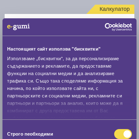
Калкулатор
Стар размер
Настоящият сайт използва "бисквитки"
Използваме „бисквитки“, за да персонализираме
съдържанието и рекламите, да предоставяме
Нов размер
функции на социални медии и да анализираме
трафика си. Също така споделяме информация за
начина, по който използвате сайта ни, с
партньорските си социални медии, рекламните си
партньори и партньори за анализ, които може да я
комбинират с друга предоставена им от Вас
Стар размер
информация или с такава, която са събрали от
0 мм.
ползването от Ваша страна на услугите им.
Избор
Строго nеобходими
на
Нов размер