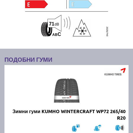
71
dB
C
A
B
ПОДОБНИ ГУМИ
Зимни гуми KUMHO WINTERCRAFT WP72 265/40
R20