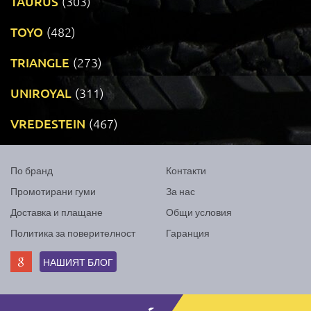
TAURUS
(303)
TOYO
(482)
TRIANGLE
(273)
UNIROYAL
(311)
VREDESTEIN
(467)
По бранд
Контакти
Промотирани гуми
За нас
Доставка и плащане
Общи условия
Политика за поверителност
Гаранция
НАШИЯТ БЛОГ