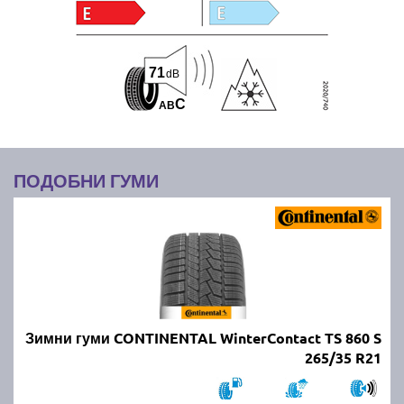
71
dB
C
A
B
ПОДОБНИ ГУМИ
Зимни гуми CONTINENTAL WinterContact TS 860 S
265/35 R21