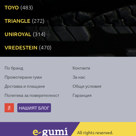
TOYO
(483)
TRIANGLE
(272)
UNIROYAL
(314)
VREDESTEIN
(470)
По бранд
Контакти
Промотирани гуми
За нас
Доставка и плащане
Общи условия
Политика за поверителност
Гаранция
НАШИЯТ БЛОГ
All rights reserved.