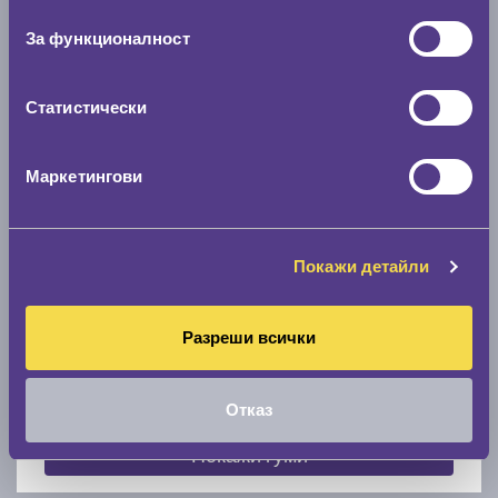
съгласие
0 мм.
За функционалност
Скоростомер при 100
км/ч
0 км/ч
Статистически
Намери гуми с новия размер
Маркетингови
По марка автомобил
Покажи детайли
Марка
Разреши всички
Модел
Отказ
Покажи гуми