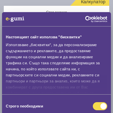
Калкулатор
Стар размер
Настоящият сайт използва "бисквитки"
Използваме „бисквитки“, за да персонализираме
Нов размер
съдържанието и рекламите, да предоставяме
функции на социални медии и да анализираме
трафика си. Също така споделяме информация за
начина, по който използвате сайта ни, с
партньорските си социални медии, рекламните си
партньори и партньори за анализ, които може да я
комбинират с друга предоставена им от Вас
Стар размер
информация или с такава, която са събрали от
0 мм.
ползването от Ваша страна на услугите им.
Избор
Строго nеобходими
Нов размер
на