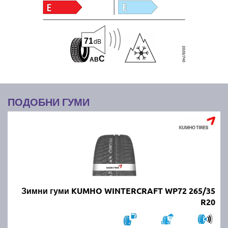
71
dB
C
A
B
ПОДОБНИ ГУМИ
Зимни гуми KUMHO WINTERCRAFT WP72 265/35
R20