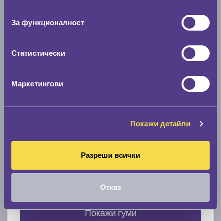
съгласие
0 мм.
За функционалност
Скоростомер при 100
км/ч
0 км/ч
Статистически
Намери гуми с новия размер
Маркетингови
По марка автомобил
Покажи детайли
Марка
Разреши всички
Модел
Отказ
Покажи гуми