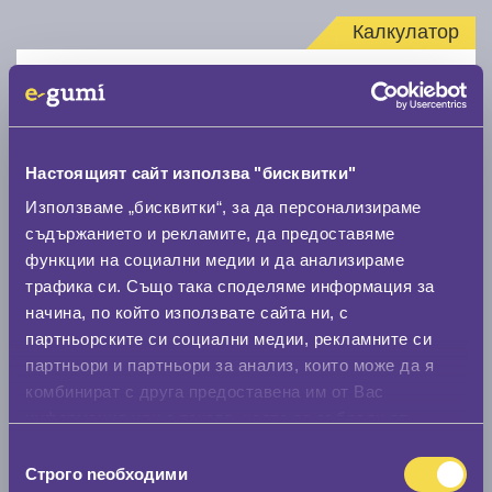
Калкулатор
Стар размер
Настоящият сайт използва "бисквитки"
Използваме „бисквитки“, за да персонализираме
съдържанието и рекламите, да предоставяме
Нов размер
функции на социални медии и да анализираме
трафика си. Също така споделяме информация за
начина, по който използвате сайта ни, с
партньорските си социални медии, рекламните си
партньори и партньори за анализ, които може да я
комбинират с друга предоставена им от Вас
Стар размер
информация или с такава, която са събрали от
0 мм.
ползването от Ваша страна на услугите им.
Избор
Строго nеобходими
на
Нов размер