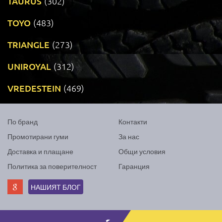
TAURUS
(302)
TOYO
(483)
TRIANGLE
(273)
UNIROYAL
(312)
VREDESTEIN
(469)
По бранд
Контакти
Промотирани гуми
За нас
Доставка и плащане
Общи условия
Политика за поверителност
Гаранция
НАШИЯТ БЛОГ