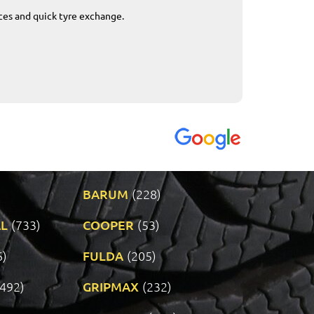
ices and quick tyre exchange.
Приемливо вре
VENDI - 27.04.2
BARUM
(228)
L
(733)
COOPER
(53)
6)
FULDA
(205)
(492)
GRIPMAX
(232)