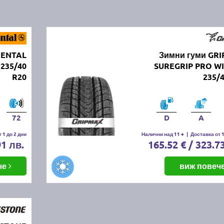
NENTAL
Зимни гуми GR
 235/40
SUREGRIP PRO W
R20
235/
72
D
A
 1 до 2 дни
Налични над 11 +
|
Доставка от 1
91 лв.
165.52 € / 323.7
че
виж повеч