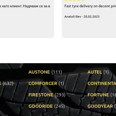
 като клиент. Надявам се за в
Fast tyre delivery on decent pr
Anatoli Iliev - 20.02.2025
AUSTONE
(111)
AUTEL
(1)
E
(632)
COMFORCER
(1)
CONTINENTA
)
FIRESTONE
(293)
FORTUNE
(1
GOODRIDE
(245)
GOODYEAR