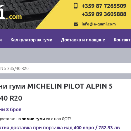
+359 87 7265509
+359 89 3605888
info@e-gumi.com
и
Калкулатор за гуми
Доставка и плащане
Контакт
N 5 235/40 R20
и гуми MICHELIN PILOT ALPIN 5
40 R20
ни 8 броя
доставки на
зимни гуми
са с нов ДОТ!
тна доставка при поръчка над 400 евро / 782.33 лв