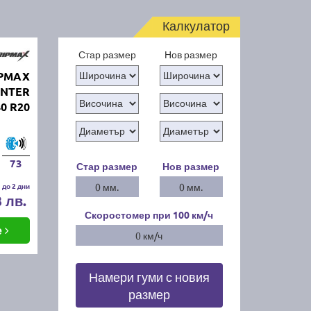
Калкулатор
Стар размер
Нов размер
IPMAX
INTER
40 R20
73
Стар размер
Нов размер
 до 2 дни
0 мм.
0 мм.
3 лв.
Скоростомер при 100
км/ч
е
0 км/ч
Намери гуми с новия
размер