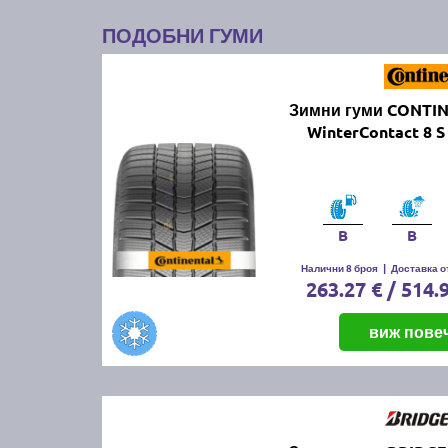
ПОДОБНИ ГУМИ
Зимни гуми CONTI
WinterContact 8 S
B
B
Налични 8 броя
|
Доставка от
263.27 € / 514.
виж пове