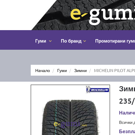
Гуми
По бранд
Промотирани гум
Начало
Гуми
Зимни
MICHELIN PILOT ALPI
Зимн
235/
Налич
Всички 
Безпла