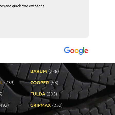
ices and quick tyre exchange.
Приемливо вре
VENDI - 27.04.2
BARUM
(228)
L
(733)
COOPER
(53)
6)
FULDA
(205)
(492)
GRIPMAX
(232)