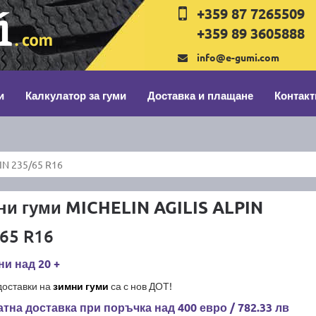
+359 87 7265509
+359 89 3605888
info@e-gumi.com
и
Калкулатор за гуми
Доставка и плащане
Контакт
IN 235/65 R16
и гуми MICHELIN AGILIS ALPIN
65 R16
и над 20 +
доставки на
зимни гуми
са с нов ДОТ!
тна доставка при поръчка над 400 евро / 782.33 лв