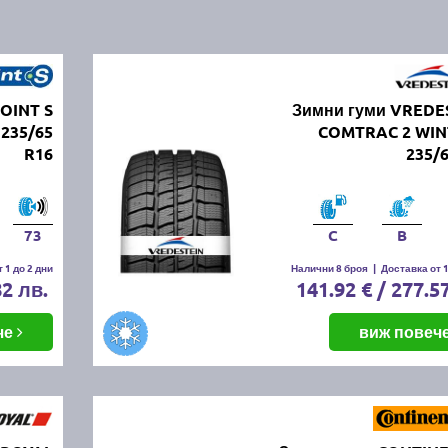
OINT S
Зимни гуми VREDE
235/65
COMTRAC 2 WIN
R16
235/
73
C
B
 1 до 2 дни
Налични 8 броя
|
Доставка от 1
82 лв.
141.92 € / 277.5
че
виж повеч