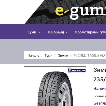
Гуми
По бранд
Промотирани гум
Начало
Гуми
Зимни
MICHELIN AGILIS ALP
Зимн
235/
Наличн
Всички 
Безпла