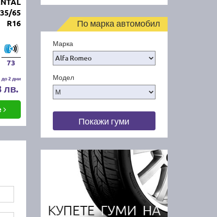
ENTAL
235/65
По марка автомобил
R16
Марка
73
Модел
 до 2 дни
8 лв.
е
Покажи гуми