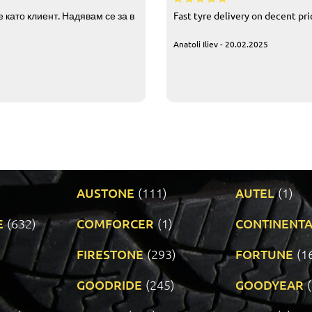
 като клиент. Надявам се за в
Fast tyre delivery on decent pr
Anatoli Iliev - 20.02.2025
AUSTONE
(111)
AUTEL
(1)
E
(632)
COMFORCER
(1)
CONTINENTA
)
FIRESTONE
(293)
FORTUNE
(1
GOODRIDE
(245)
GOODYEAR