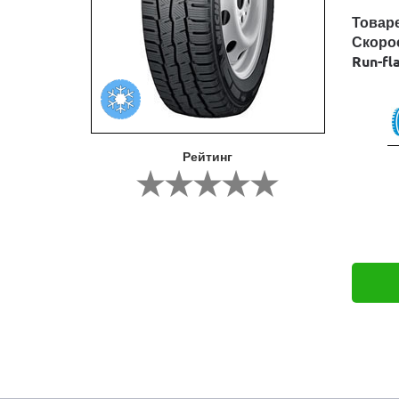
Товар
Скоро
Run-fl
Рейтинг