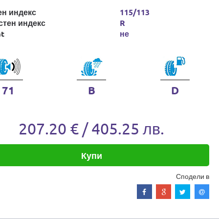
ен индекс
115/113
стен индекс
R
at
не
71
B
D
207.20 € / 405.25 лв.
Купи
Сподели в