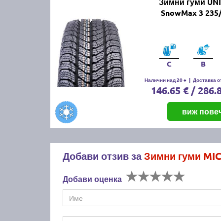
Зимни гуми UN
SnowMax 3 235
C
B
Налични над 20 +
|
Доставка от
146.65 € / 286.
виж пове
Добави отзив за
Зимни гуми MIC
Добави оценка