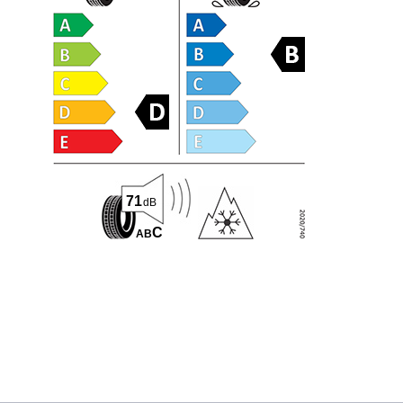
71
dB
C
A
B