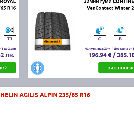
IROYAL
Зимни гуми CONTIN
/65 R16
VanContact Winter 
73
C
B
 1 до 2 дни
Налични над 20 +
|
Доставка от 1
82 лв.
196.94 € / 385.1
че
виж повеч
HELIN AGILIS ALPIN 235/65 R16