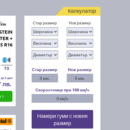
Калкулатор
Стар размер
Нов размер
STEIN
TER +
65 R16
73
Стар размер
Нов размер
 до 2 дни
0 мм.
0 мм.
7 лв.
Скоростомер при 100
км/ч
е
0 км/ч
Намери гуми с новия
размер