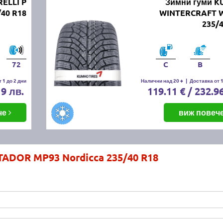
RELLI P
Зимни гуми 
40 R18
WINTERCRAFT 
235/
72
C
B
 1 до 2 дни
Налични над 20 +
|
Доставка от 1
19 лв.
119.11 € / 232.9
че
виж повеч
ADOR MP93 Nordicca 235/40 R18