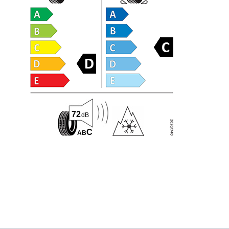
72
dB
C
A
B