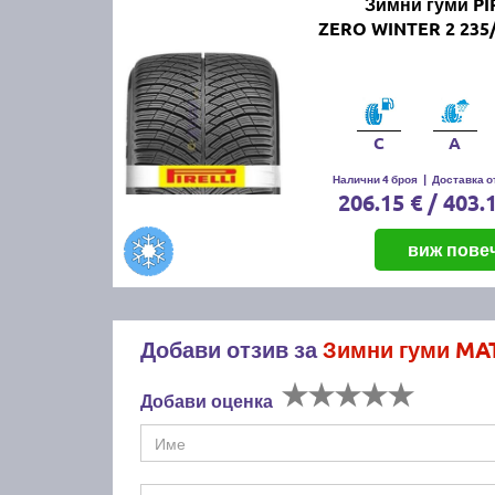
Зимни гуми PI
ZERO WINTER 2 235/
C
A
Налични 4 броя
|
Доставка от
206.15 € / 403.
виж пове
Добави отзив за
Зимни гуми MAT
Добави оценка