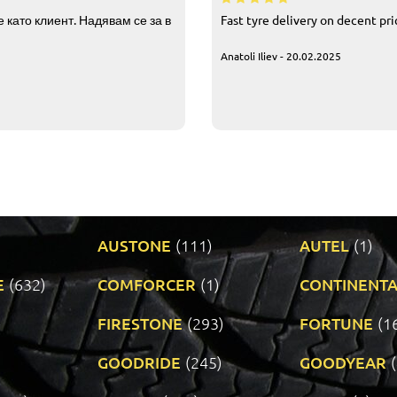
 като клиент. Надявам се за в
Fast tyre delivery on decent pr
Anatoli Iliev - 20.02.2025
AUSTONE
(111)
AUTEL
(1)
E
(632)
COMFORCER
(1)
CONTINENTA
)
FIRESTONE
(293)
FORTUNE
(1
GOODRIDE
(245)
GOODYEAR