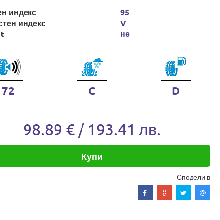
ен индекс
95
стен индекс
V
at
не
72
C
D
98.89 € / 193.41 лв.
Купи
Сподели в