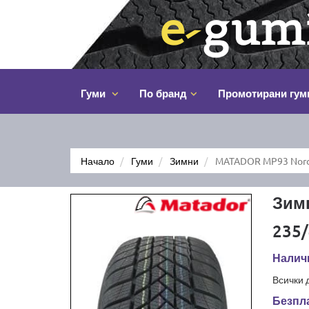
Гуми
По бранд
Промотирани гум
Начало
Гуми
Зимни
MATADOR MP93 Nordi
Зим
235/
Наличн
Всички 
Безпла