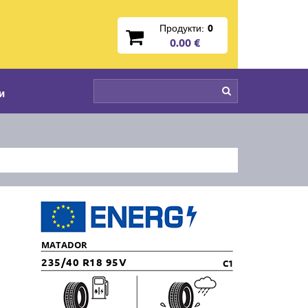
Продукти:
0
0.00 €
и
MATADOR
235/40 R18 95V
C1