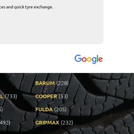
ices and quick tyre exchange.
Приемливо вре
VENDI - 27.04.2
BARUM
(228)
L
(733)
COOPER
(53)
6)
FULDA
(205)
(492)
GRIPMAX
(232)