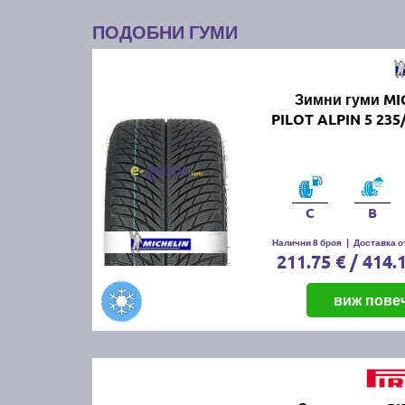
ПОДОБНИ ГУМИ
Зимни гуми MI
PILOT ALPIN 5 235
C
B
Налични 8 броя
|
Доставка от
211.75 € / 414.
виж пове