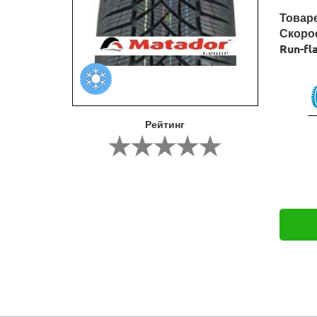
Товар
Скоро
Run-fl
Рейтинг