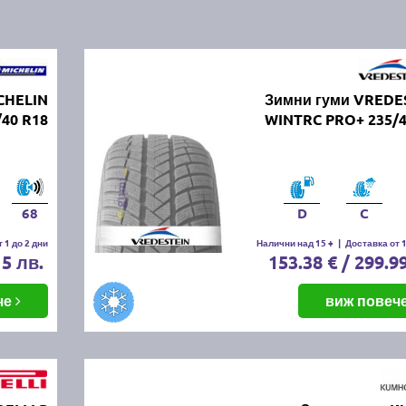
CHELIN
Зимни гуми VREDE
/40 R18
WINTRC PRO+ 235/4
68
D
C
 1 до 2 дни
Налични над 15 +
|
Доставка от 1
15 лв.
153.38 € / 299.9
че
виж повеч