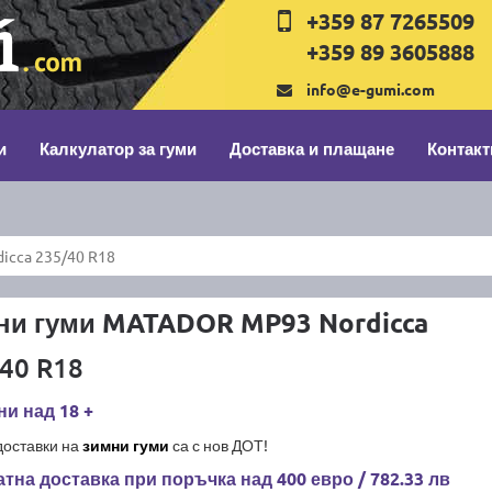
+359 87 7265509
+359 89 3605888
info@e-gumi.com
и
Калкулатор за гуми
Доставка и плащане
Контакт
cca 235/40 R18
ни гуми MATADOR MP93 Nordicca
40 R18
и над 18 +
доставки на
зимни гуми
са с нов ДОТ!
тна доставка при поръчка над 400 евро / 782.33 лв