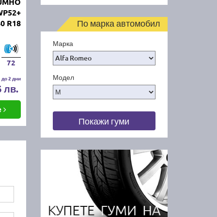
KUMHO
WP52+
По марка автомобил
40 R18
Марка
72
Модел
 до 2 дни
6 лв.
е
Покажи гуми