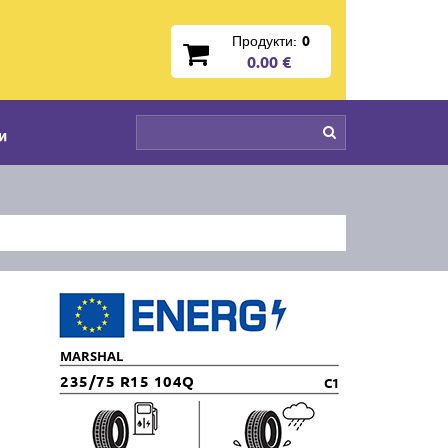
Продукти:
0
0.00 €
и
MARSHAL
235/75 R15 104Q
C1