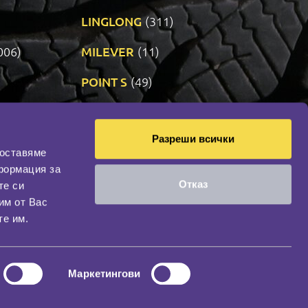
LINGLONG
(311)
006)
MILEVER
(11)
)
POINT S
(49)
SONIX
(191)
Разреши всички
09)
VREDESTEIN
(471)
доставяме
формация за
Отказ
те си
оциална мрежа
им от Вас
НАШИЯТ БЛОГ
те им.
Маркетингови