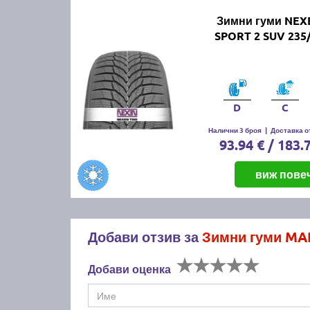
Зимни гуми NEX
SPORT 2 SUV 235
D
C
Налични 3 броя
|
Доставка от
93.94 € / 183.
виж пове
Добави отзив за
Зимни гуми MA
Добави оценка