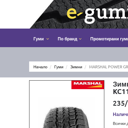
Гуми
По бранд
Промотирани гум
Начало
Гуми
Зимни
MARSHAL POWER GRI
Зим
KC1
235/
Налич
Всички 