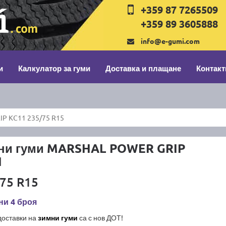
+359 87 7265509
+359 89 3605888
info@e-gumi.com
и
Калкулатор за гуми
Доставка и плащане
Контакт
P KC11 235/75 R15
ни гуми MARSHAL POWER GRIP
1
75 R15
ни 4 броя
доставки на
зимни гуми
са с нов ДОТ!