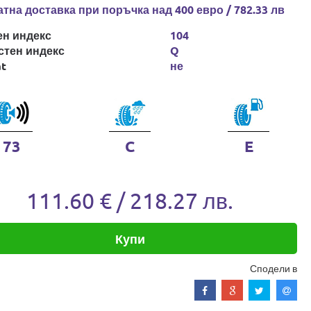
тна доставка при поръчка над 400 евро / 782.33 лв
ен индекс
104
стен индекс
Q
at
не
73
C
E
111.60 € / 218.27 лв.
Купи
Сподели в