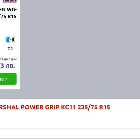
EN WG-
/75 R15
72
 1 до 2 дни
73 лв.
че
RSHAL POWER GRIP KC11 235/75 R15