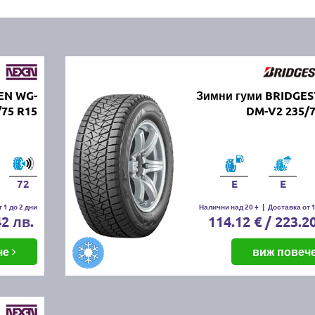
EN WG-
Зимни гуми BRIDGE
/75 R15
DM-V2 235/7
72
E
E
 1 до 2 дни
Налични над 20 +
|
Доставка от 1
42 лв.
114.12 € / 223.2
че
виж повеч