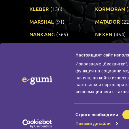
KLEBER
(136)
KORMORAN
(
MARSHAL
(91)
MATADOR
(22
NANKANG
(369)
NEXEN
(454)
PRINX
(34)
RIKEN
(321)
Настоящият сайт използ
TAURUS
(306)
TOYO
(484)
Използваме „бисквитки“,
функции на социални ме
начина, по който използ
По бранд
партньори и партньори з
Промотирани гуми
информация или с такава
Доставка и плащане
Политика за поверите
Избор
Строго nеобходими
на
Покажи детайли
съгласие