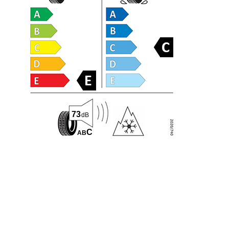
73
dB
C
A
B