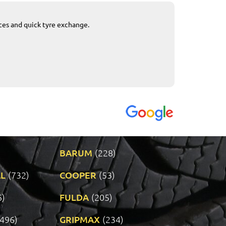
ices and quick tyre exchange.
Приемливо вре
VENDI - 27.04.2
BARUM
(228)
L
(732)
COOPER
(53)
6)
FULDA
(205)
(496)
GRIPMAX
(234)