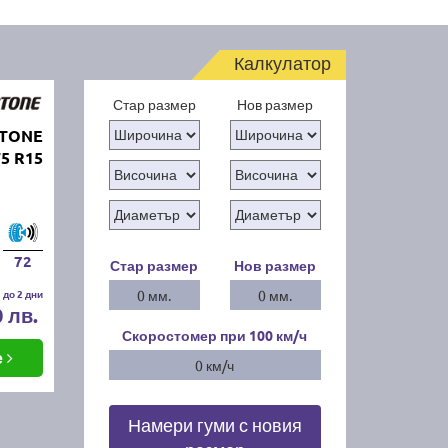
Калкулатор
Стар размер
Нов размер
STONE
5 R15
72
Стар размер
Нов размер
 до 2 дни
0 мм.
0 мм.
0 лв.
Скоростомер при 100
км/ч
е
0 км/ч
Намери гуми с новия