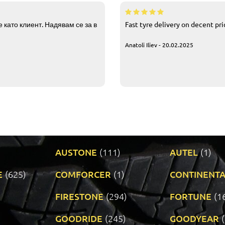
 като клиент. Надявам се за в
Fast tyre delivery on decent pr
Anatoli Iliev - 20.02.2025
AUSTONE
(111)
AUTEL
(1)
E
(625)
COMFORCER
(1)
CONTINENTA
)
FIRESTONE
(294)
FORTUNE
(1
GOODRIDE
(245)
GOODYEAR