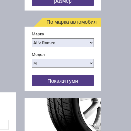
размер
По марка автомобил
Марка
Модел
Покажи гуми