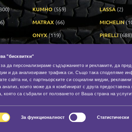
300)
KUMHO
(559)
LASSA
(2)
6)
MATRAX
(66)
MICHELIN
(1
ONYX
(119)
PIRELLI
(688
ROADSTONE
(3)
SAVA
(1)
ва "бисквитки"
TRIANGLE
(272)
UNIROYAL
(3
 за да персонализираме съдържанието и рекламите, да пре
дии и да анализираме трафика си. Също така споделяме ин
вате сайта ни, с партньорските си социални медии, рекламни
Контакти
С
а анализ, които може да я комбинират с друга предоставена 
За нас
, която са събрали от ползването от Ваша страна на услуги
Общи условия
лност
Гаранция
За функционалност
Статистически
© 2026
All rights reserved.