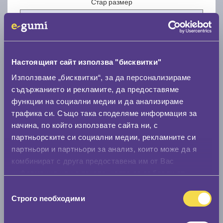
Стар размер
Настоящият сайт използва "бисквитки"
Нов размер
Използваме „бисквитки“, за да персонализираме
съдържанието и рекламите, да предоставяме
функции на социални медии и да анализираме
трафика си. Също така споделяме информация за
начина, по който използвате сайта ни, с
партньорските си социални медии, рекламните си
партньори и партньори за анализ, които може да я
Стар размер
комбинират с друга предоставена им от Вас
0 мм.
информация или с такава, която са събрали от
ползването от Ваша страна на услугите им.
Избор
Нов размер
Строго nеобходими
на
0 мм.
съгласие