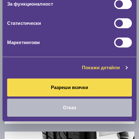
Скоростомер при 100
км/ч
За функционалност
0 км/ч
Статистически
Намери гуми с новия размер
Маркетингови
По марка автомобил
Марка
Покажи детайли
Модел
Разреши всички
Отказ
Покажи гуми