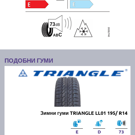
73
dB
C
A
B
ПОДОБНИ ГУМИ
Зимни гуми TRIANGLE LL01 195/ R14
E
D
73