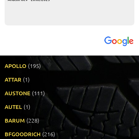
APOLLO
(195)
ATTAR
(1)
AUSTONE
(111)
AUTEL
(1)
BARUM
(228)
BFGOODRICH
(216)