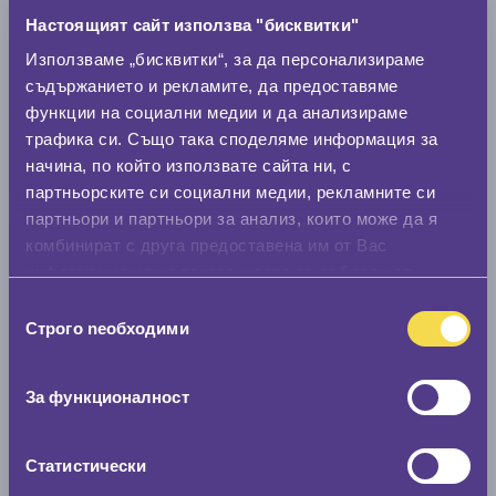
Марка
Настоящият сайт използва "бисквитки"
Използваме „бисквитки“, за да персонализираме
Модел
съдържанието и рекламите, да предоставяме
функции на социални медии и да анализираме
трафика си. Също така споделяме информация за
начина, по който използвате сайта ни, с
Покажи гуми
партньорските си социални медии, рекламните си
партньори и партньори за анализ, които може да я
комбинират с друга предоставена им от Вас
информация или с такава, която са събрали от
ползването от Ваша страна на услугите им.
Избор
Строго nеобходими
на
съгласие
За функционалност
Статистически