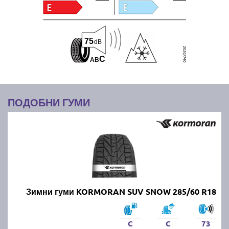
75
dB
C
A
B
ПОДОБНИ ГУМИ
Зимни гуми KORMORAN SUV SNOW 285/60 R18
C
C
73