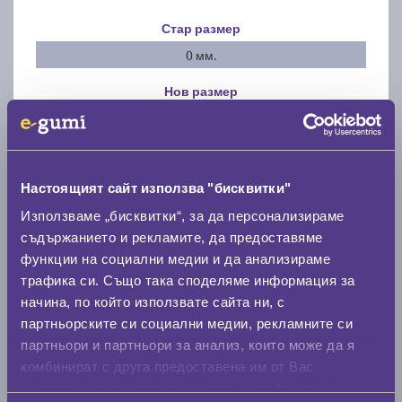
Стар размер
0 мм.
Нов размер
0 мм.
Скоростомер при 100
км/ч
0 км/ч
Настоящият сайт използва "бисквитки"
Използваме „бисквитки“, за да персонализираме
Намери гуми с новия размер
съдържанието и рекламите, да предоставяме
функции на социални медии и да анализираме
трафика си. Също така споделяме информация за
По марка автомобил
начина, по който използвате сайта ни, с
партньорските си социални медии, рекламните си
Марка
партньори и партньори за анализ, които може да я
комбинират с друга предоставена им от Вас
информация или с такава, която са събрали от
Модел