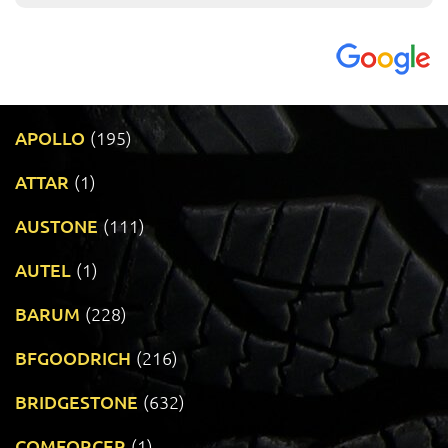
APOLLO
(195)
ATTAR
(1)
AUSTONE
(111)
AUTEL
(1)
BARUM
(228)
BFGOODRICH
(216)
BRIDGESTONE
(632)
COMFORCER
(1)