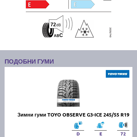
72
dB
C
A
B
ПОДОБНИ ГУМИ
Зимни гуми TOYO OBSERVE G3-ICE 245/55 R19
D
E
72