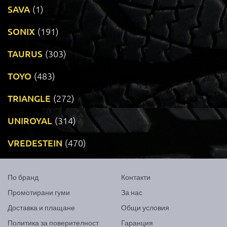
SAVA
(1)
SONIX
(191)
TAURUS
(303)
TOYO
(483)
TRIANGLE
(272)
UNIROYAL
(314)
VREDESTEIN
(470)
По бранд
Контакти
Промотирани гуми
За нас
Доставка и плащане
Общи условия
Политика за поверителност
Гаранция