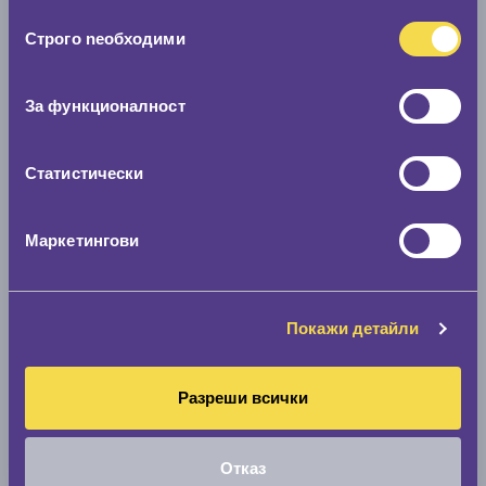
ползването от Ваша страна на услугите им.
Избор
Строго nеобходими
на
съгласие
Покажи гуми
За функционалност
Статистически
Маркетингови
Покажи детайли
Разреши всички
Отказ