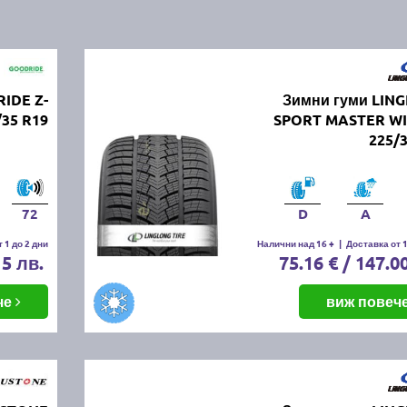
IDE Z-
Зимни гуми LIN
/35 R19
SPORT MASTER W
225/
72
D
A
 1 до 2 дни
Налични над 16 +
|
Доставка от 1
15 лв.
75.16 € / 147.0
че
виж повеч