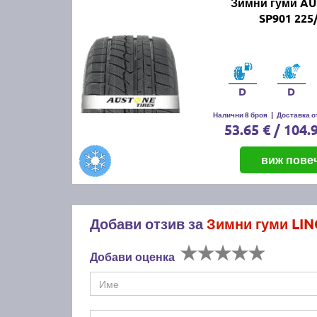
Зимни гуми A
SP901 225
D
D
Налични 8 броя
|
Доставка от
53.65 € / 104.
виж пове
Добави отзив за
Зимни гуми LIN
Добави оценка