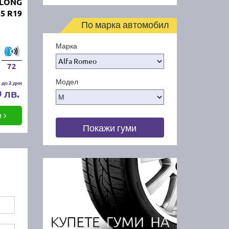
GLONG
5 R19
По марка автомобил
Марка
72
Модел
 до 2 дни
9 лв.
е
Покажи гуми