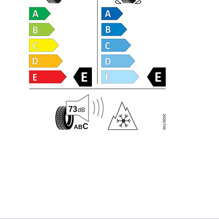
73
dB
C
A
B