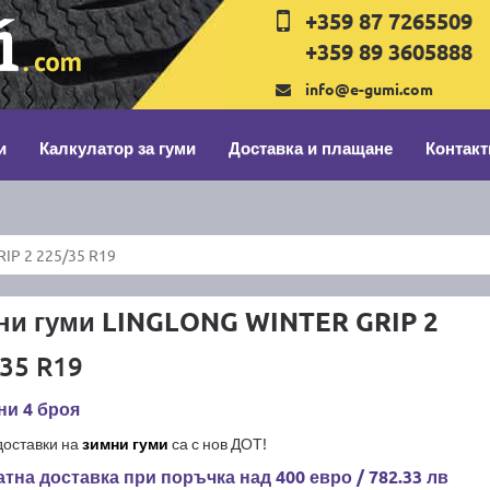
+359 87 7265509
+359 89 3605888
info@e-gumi.com
и
Калкулатор за гуми
Доставка и плащане
Контакт
IP 2 225/35 R19
ни гуми LINGLONG WINTER GRIP 2
35 R19
ни 4 броя
доставки на
зимни гуми
са с нов ДОТ!
тна доставка при поръчка над 400 евро / 782.33 лв