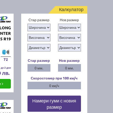
Калкулатор
Стар размер
Нов размер
GLONG
INTER
35 R19
72
Стар размер
Нов размер
 до 2 дни
0 мм.
0 мм.
0 лв.
Скоростомер при 100
км/ч
е
0 км/ч
Намери гуми с новия
размер