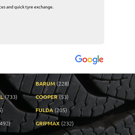
ices and quick tyre exchange.
Приемливо вре
VENDI - 27.04.2
BARUM
(228)
L
(733)
COOPER
(53)
6)
FULDA
(205)
(492)
GRIPMAX
(232)