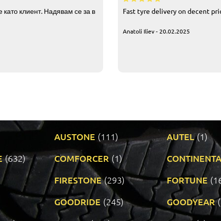
 като клиент. Надявам се за в
Fast tyre delivery on decent pr
Anatoli Iliev - 20.02.2025
AUSTONE
(111)
AUTEL
(1)
E
(632)
COMFORCER
(1)
CONTINENTA
)
FIRESTONE
(293)
FORTUNE
(1
GOODRIDE
(245)
GOODYEAR