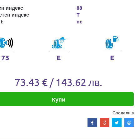
ен индекс
88
стен индекс
T
at
не
73
E
E
73.43 € / 143.62 лв.
Купи
Сподели в