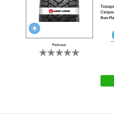
Товар
Скоро
Run-fl
Рейтинг