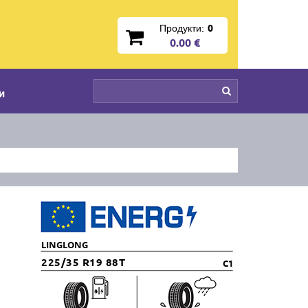
Продукти:
0
0.00 €
и
LINGLONG
225/35 R19 88T
C1