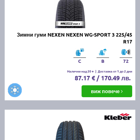
Онлайн магазин E-gumi не предлага летни гуми с
безплатна доставка, но предлага експресна
доставка до всички точки на страната.
Възползвайте се от директна доставка до Варна,
Пловдив, Бургас, София, Стара Загора, Велико
Зимни гуми NEXEN NEXEN WG-SPORT 3 225/45
Търново, Русе, Плевен, Ловеч, Видин,
R17
Благоевград, Кюстендил, Перник, Хасково,
Силистра, Добрич и други градове.
C
B
72
Налични над 20 +
|
Доставка от 1 до 2 дни
87.17 € / 170.49 лв.
виж повече