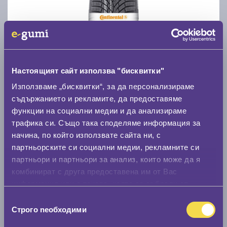
Зимни гуми CONTINENTAL WinterContact TS 870
205/55 R16
Настоящият сайт използва "бисквитки"
C
B
70
Използваме „бисквитки“, за да персонализираме
Налични над 20 +
|
Доставка от 1 до 2 дни
съдържанието и рекламите, да предоставяме
107.87 € / 210.98 лв.
функции на социални медии и да анализираме
трафика си. Също така споделяме информация за
виж повече
начина, по който използвате сайта ни, с
партньорските си социални медии, рекламните си
партньори и партньори за анализ, които може да я
Акцент
комбинират с друга предоставена им от Вас
информация или с такава, която са събрали от
ползването от Ваша страна на услугите им.
Избор
Строго nеобходими
на
съгласие