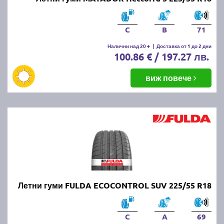
C
B
71
Налични над 20 +
|
Доставка от 1 до 2 дни
100.86 € / 197.27 лв.
виж повече
Летни гуми FULDA ECOCONTROL SUV 225/55 R18
C
A
69