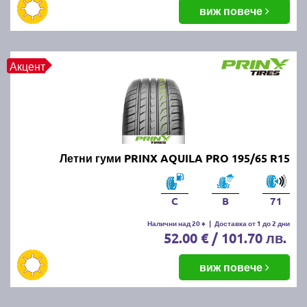
балансировка и реглаж на предния и задния мост.
виж повече
Неравномерното износване може да е знак за
проблеми с окачването или неправилно напомпани
гуми.
Акцент
Как да се грижим за летните
гуми?
Проверявайте редовно налягането, дълбочината
Летни гуми PRINX AQUILA PRO 195/65 R15
на протектора и състоянието на гумите. Избягвайте
рязко спиране и агресивно шофиране, тъй като
това води до по-бързо износване. Почиствайте
C
B
71
гумите от кал и камъчета и ги проверявайте за
наранявания.
Налични над 20 +
|
Доставка от 1 до 2 дни
52.00 € / 101.70 лв.
Как се съхраняват зимните и
виж повече
летни гуми?