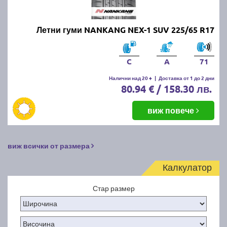
Летни гуми NANKANG NEX-1 SUV 225/65 R17
C
A
71
Налични над 20 +
|
Доставка от 1 до 2 дни
80.94 € / 158.30 лв.
виж повече
виж всички от размера
Калкулатор
Стар размер