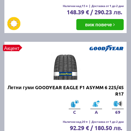
Летните гуми се считат за износени, когато
Налични над 15 +
|
Доставка от 1 до 2 дни
148.39 € / 290.23 лв.
дълбочината на протектора падне под 1.6 мм.
Въпреки това, за по-добро сцепление и
безопасност се препоръчва смяната им при
виж повече
дълбочина под 3 мм.
ПРОЧЕТИ ОЩЕ:
Има ли закон за зимни гуми в
Акцент
България?
Можем ли да шофираме със
зимни гуми през лятото?
Летни гуми GOODYEAR EAGLE F1 ASYMM 6 225/45
Въпреки че е законно, не се препоръчва, защото
R17
зимните гуми са направени от по-мека смес, която
се износва по-бързо при високи температури.
Освен това, те имат по-дълъг спирачен път и по-
C
A
69
слабо сцепление на суха и мокра настилка през
Налични над 20 +
|
Доставка от 1 до 2 дни
лятото.
92.29 € / 180.50 лв.