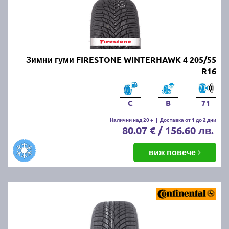
Зимни гуми FIRESTONE WINTERHAWK 4 205/55
R16
C
B
71
Налични над 20 +
|
Доставка от 1 до 2 дни
80.07 € / 156.60 лв.
виж повече