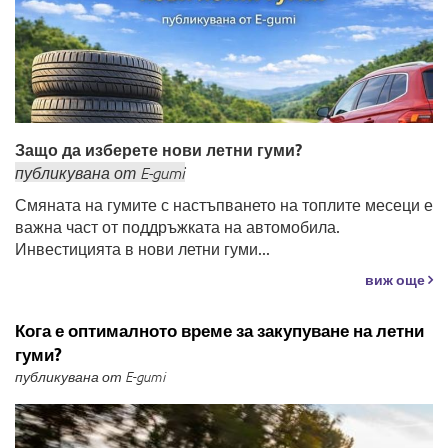
Защо да изберете нови летни гуми?
публикувана
от
E-gumi
Смяната на гумите с настъпването на топлите месеци е
важна част от поддръжката на автомобила.
Инвестицията в нови летни гуми...
виж още
Кога е оптималното време за закупуване на летни
гуми?
публикувана от E-gumi