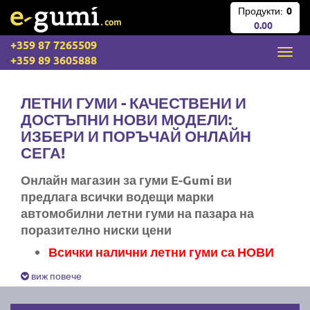
Продукти:
0
0.00
+359 87 7265509
+359 89 3605888
ЛЕТНИ ГУМИ - КАЧЕСТВЕНИ И
ДОСТЪПНИ НОВИ МОДЕЛИ:
ИЗБЕРИ И ПОРЪЧАЙ ОНЛАЙН
СЕГА!
Онлайн магазин за гуми E-Gumi ви
предлага всички водещи марки
автомобилни летни гуми на пазара на
поразително ниски цени
Всички налични летни гуми са НОВИ
Експресна доставка за цяла България
виж повече
Ние не изпращаме стари гуми