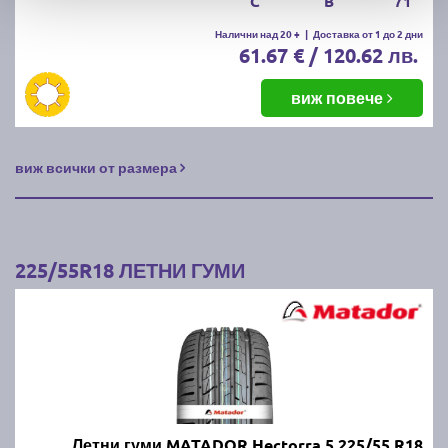
C
B
71
Налични над 20 +
|
Доставка от 1 до 2 дни
61.67 € / 120.62 лв.
виж повече
виж всички от размера
225/55R18 ЛЕТНИ ГУМИ
Летни гуми MATADOR Hectorra 5 225/55 R18