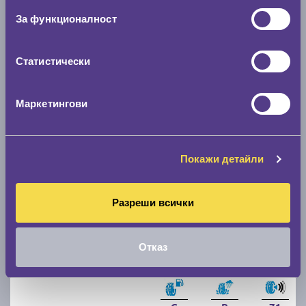
Летни гуми DEBICA PRESTO HP2 205/55 R16
За функционалност
D
B
70
Статистически
Налични над 12 +
|
Доставка от 1 до 2 дни
59.40 € / 116.18 лв.
Маркетингови
виж повече
Покажи детайли
Разреши всички
Отказ
Летни гуми MATADOR Hectorra 5 205/55 R16