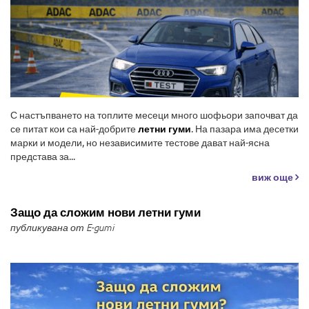
С настъпването на топлите месеци много шофьори започват да
се питат кои са най-добрите
летни гуми
. На пазара има десетки
марки и модели, но независимите тестове дават най-ясна
представа за...
виж още
Защо да сложим нови летни гуми
публикувана от E-gumi