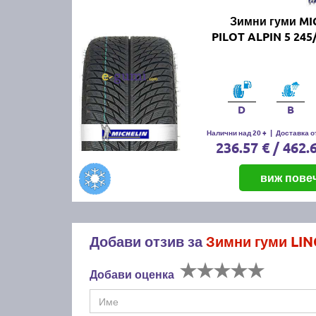
Зимни гуми MI
PILOT ALPIN 5 245
D
B
Налични над 20 +
|
Доставка от
236.57 € / 462.
виж пове
Добави отзив за
Зимни гуми LI
Добави оценка