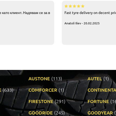
 като клиент. Надявам се за в
Fast tyre delivery on decent pr
Anatoli Iliev - 20.02.2025
AUSTONE
(113)
AUTEL
(1)
E
(633)
COMFORCER
(1)
CONTINENTA
)
FIRESTONE
(291)
FORTUNE
(1
GOODRIDE
(245)
GOODYEAR