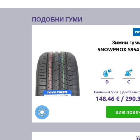
ПОДОБНИ ГУМИ
Зимни гум
SNOWPROX S954 
D
C
Налични 4 броя
|
Доставка от
148.46 € / 290.
виж пове