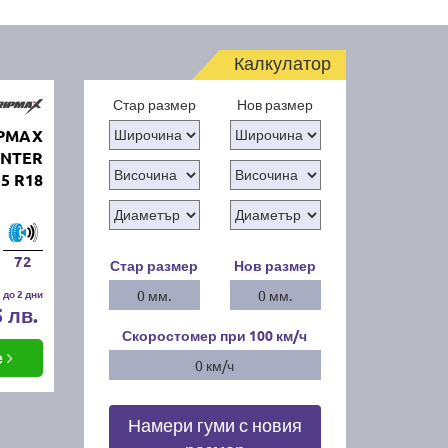
Калкулатор
Стар размер
Нов размер
IPMAX
INTER
35 R18
72
Стар размер
Нов размер
 до 2 дни
0 мм.
0 мм.
5 лв.
Скоростомер при 100
км/ч
е
0 км/ч
Намери гуми с новия