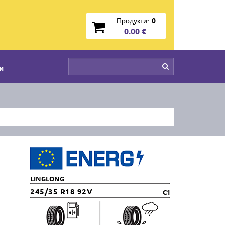
Продукти:
0
0.00 €
и
LINGLONG
245/35 R18 92V
C1