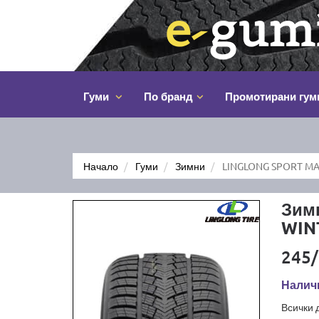
Гуми
По бранд
Промотирани гум
Начало
Гуми
Зимни
LINGLONG SPORT MA
Зим
WIN
245/
Наличн
Всички 