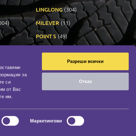
LINGLONG
(304)
004)
MILEVER
(11)
)
POINT S
(49)
SONIX
(191)
Разреши всички
11)
VREDESTEIN
(467)
доставяме
формация за
Отказ
те си
оциална мрежа
им от Вас
НАШИЯТ БЛОГ
те им.
Маркетингови