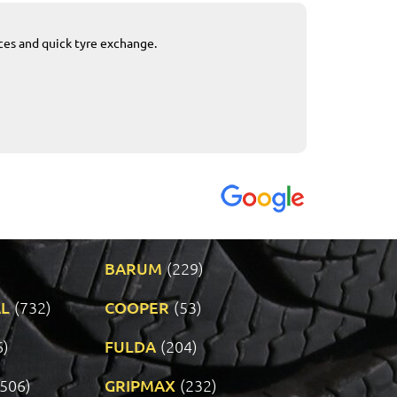
ices and quick tyre exchange.
Приемливо вре
VENDI - 27.04.2
BARUM
(229)
L
(732)
COOPER
(53)
6)
FULDA
(204)
(506)
GRIPMAX
(232)