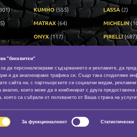
301)
KUMHO
(555)
LASSA
(2)
5)
MATRAX
(64)
MICHELIN
(1
ONYX
(117)
PIRELLI
(687
ROADSTONE
(3)
SAVA
(1)
ва "бисквитки"
TRIANGLE
(273)
UNIROYAL
(3
 за да персонализираме съдържанието и рекламите, да пре
дии и да анализираме трафика си. Също така споделяме ин
вате сайта ни, с партньорските си социални медии, рекламни
Контакти
С
а анализ, които може да я комбинират с друга предоставена 
За нас
, която са събрали от ползването от Ваша страна на услуги
Общи условия
лност
Гаранция
За функционалност
Статистически
© 2026
All rights reserved.