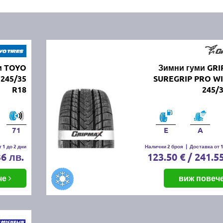
и TOYO
Зимни гуми GR
245/35
SUREGRIP PRO W
R18
245/
71
E
A
 1 до 2 дни
Налични 2 броя
|
Доставка от 1
36 лв.
123.50 € / 241.5
че
виж повеч