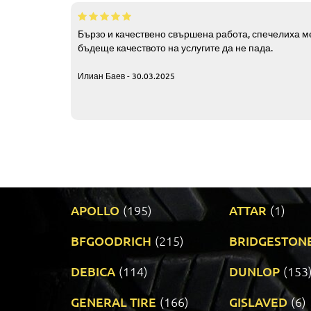
Бързо и качествено свършена работа, спечелиха ме
бъдеще качеството на услугите да не пада.
Илиан Баев - 30.03.2025
APOLLO
(195)
ATTAR
(1)
BFGOODRICH
(215)
BRIDGESTON
DEBICA
(114)
DUNLOP
(153
GENERAL TIRE
(166)
GISLAVED
(6)