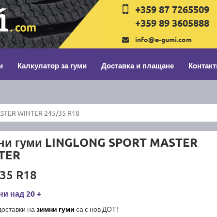
+359 87 7265509
+359 89 3605888
info@e-gumi.com
и
Калкулатор за гуми
Доставка и плащане
Контакт
STER WINTER 245/35 R18
ни гуми LINGLONG SPORT MASTER
TER
35 R18
и над 20 +
доставки на
зимни гуми
са с нов ДОТ!