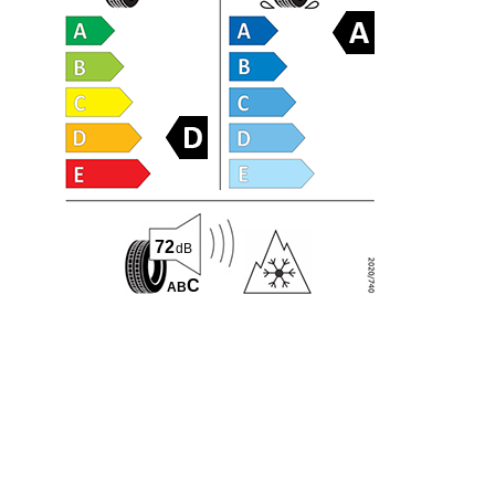
72
dB
C
A
B