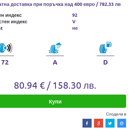
тна доставка при поръчка над 400 евро / 782.33 лв
ен индекс
92
стен индекс
V
at
не
72
A
D
80.94 € / 158.30 лв.
Купи
Сподели в