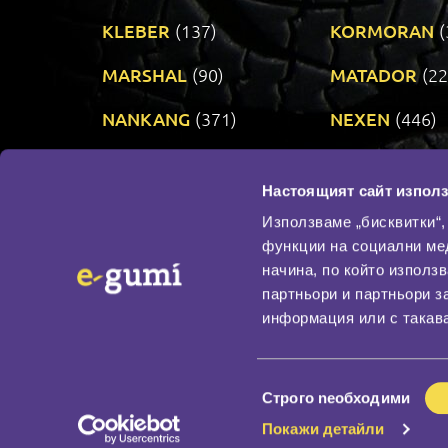
KLEBER
(137)
KORMORAN
(
MARSHAL
(90)
MATADOR
(22
NANKANG
(371)
NEXEN
(446)
PRINX
(34)
RIKEN
(321)
Настоящият сайт използ
TAURUS
(303)
TOYO
(482)
Използваме „бисквитки“,
функции на социални ме
начина, по който използ
По бранд
партньори и партньори з
Промотирани гуми
информация или с такава
Доставка и плащане
Политика за поверите
Избор
Строго nеобходими
на
Покажи детайли
съгласие