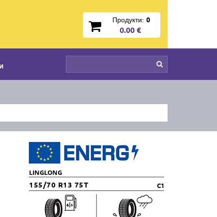
Продукти:
0
0.00 €
и
LINGLONG
155/70 R13 75T
C1