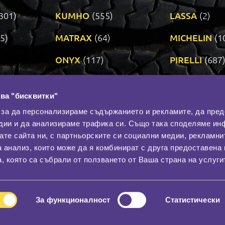
301)
KUMHO
(555)
LASSA
(2)
5)
MATRAX
(64)
MICHELIN
(1
ONYX
(117)
PIRELLI
(687
ROADSTONE
(3)
SAVA
(1)
ва "бисквитки"
TRIANGLE
(273)
UNIROYAL
(3
 за да персонализираме съдържанието и рекламите, да пре
дии и да анализираме трафика си. Също така споделяме ин
вате сайта ни, с партньорските си социални медии, рекламни
Контакти
С
а анализ, които може да я комбинират с друга предоставена 
За нас
, която са събрали от ползването от Ваша страна на услуги
Общи условия
лност
Гаранция
За функционалност
Статистически
© 2026
All rights reserved.