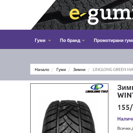
Гуми
По бранд
Промотирани гум
Начало
Гуми
Зимни
LINGLONG GREEN MA
Зим
WIN
155/
Наличн
Всички 