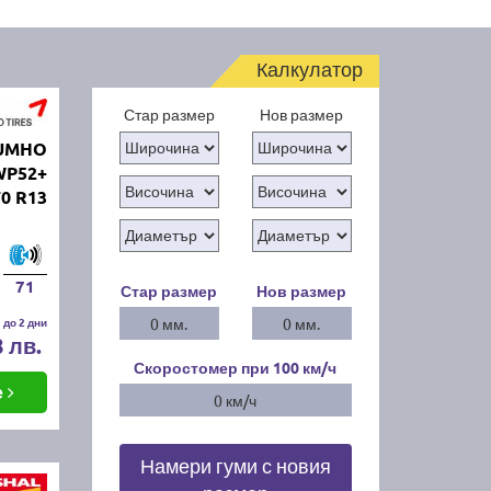
Калкулатор
Стар размер
Нов размер
KUMHO
WP52+
70 R13
71
Стар размер
Нов размер
 до 2 дни
0 мм.
0 мм.
8 лв.
Скоростомер при 100
км/ч
е
0 км/ч
Намери гуми с новия