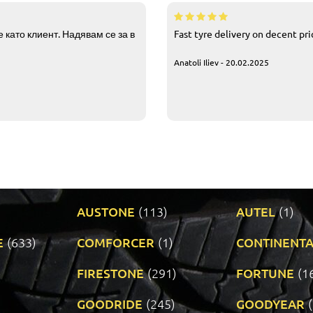
 като клиент. Надявам се за в
Fast tyre delivery on decent pr
Anatoli Iliev - 20.02.2025
AUSTONE
(113)
AUTEL
(1)
E
(633)
COMFORCER
(1)
CONTINENTA
)
FIRESTONE
(291)
FORTUNE
(1
GOODRIDE
(245)
GOODYEAR