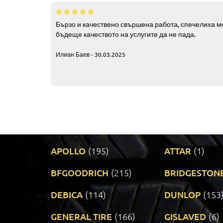
Бързо и качествено свършена работа, спечелиха ме
бъдеще качеството на услугите да не пада.
Илиан Баев - 30.03.2025
APOLLO
(195)
ATTAR
(1)
BFGOODRICH
(215)
BRIDGESTON
DEBICA
(114)
DUNLOP
(153
GENERAL TIRE
(166)
GISLAVED
(6)