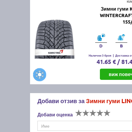
Зимни гуми
WINTERCRAF
155
D
B
Налични 3 броя
|
Доставка от
41.65 € / 81.
виж пове
Добави отзив за
Зимни гуми LI
Добави оценка