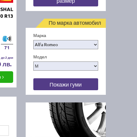
размер
RSHAL
0 R13
По марка автомобил
Марка
71
Модел
 до 2 дни
0 лв.
е
Покажи гуми