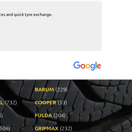
ices and quick tyre exchange.
Приемливо вре
VENDI - 27.04.2
BARUM
(229)
L
(732)
COOPER
(53)
6)
FULDA
(204)
(506)
GRIPMAX
(232)