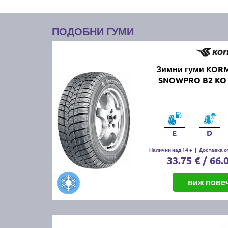
ПОДОБНИ ГУМИ
Зимни гуми KO
SNOWPRO B2 KO 
E
D
Налични над 14 +
|
Доставка от
33.75 € / 66.
виж пове