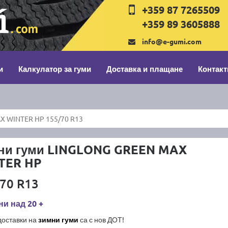
+359 87 7265509
+359 89 3605888
info@e-gumi.com
и
Калкулатор за гуми
Доставка и плащане
Контакт
X WINTER HP 155/70 R13
ни гуми LINGLONG GREEN MAX
TER HP
70 R13
и над 20 +
доставки на
зимни гуми
са с нов ДОТ!