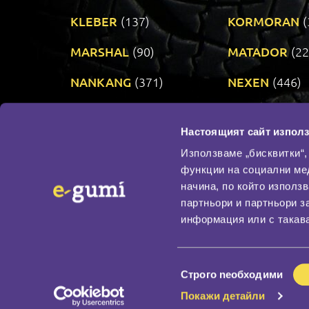
KLEBER
(137)
KORMORAN
(
MARSHAL
(90)
MATADOR
(22
NANKANG
(371)
NEXEN
(446)
PRINX
(34)
RIKEN
(321)
Настоящият сайт използ
TAURUS
(303)
TOYO
(482)
Използваме „бисквитки“,
функции на социални ме
начина, по който използ
По бранд
партньори и партньори з
Промотирани гуми
информация или с такава
Доставка и плащане
Политика за поверите
Избор
Строго nеобходими
на
Покажи детайли
съгласие