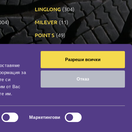
LINGLONG
(304)
004)
MILEVER
(11)
)
POINT S
(49)
SONIX
(191)
Разреши всички
11)
VREDESTEIN
(467)
доставяме
формация за
Отказ
те си
оциална мрежа
им от Вас
НАШИЯТ БЛОГ
те им.
Маркетингови