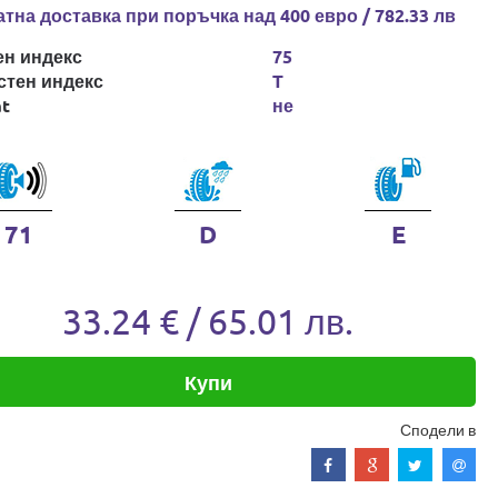
тна доставка при поръчка над 400 евро / 782.33 лв
ен индекс
75
стен индекс
T
at
не
71
D
E
33.24 € / 65.01 лв.
Купи
Сподели в