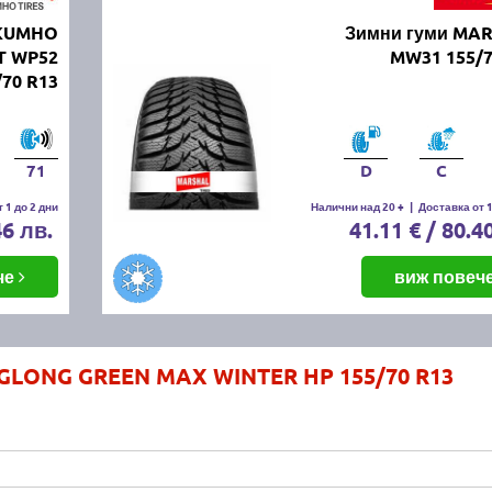
 KUMHO
Зимни гуми MA
T WP52
MW31 155/7
/70 R13
71
D
C
 1 до 2 дни
Налични над 20 +
|
Доставка от 1
46 лв.
41.11 € / 80.4
че
виж повеч
NGLONG GREEN MAX WINTER HP 155/70 R13