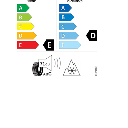
71
dB
C
A
B