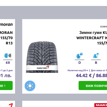
RMORAN
Зимни гуми 
155/70
WINTERCRAFT 
R13
155/
68
D
B
 1 до 2 дни
Налични над 20 +
|
Доставка от 1
01 лв.
44.42 € / 86.8
че
виж повеч