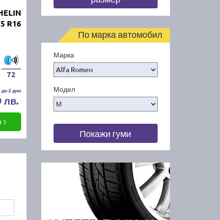
HELIN
75 R16
По марка автомобил
Марка
72
Модел
 до 2 дни
9 лв.
е
Покажи гуми