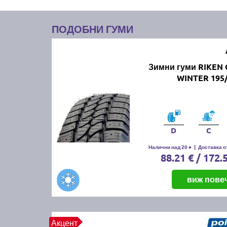
ПОДОБНИ ГУМИ
Зимни гуми RIKEN
WINTER 195/
D
C
Налични над 20 +
|
Доставка от
88.21 € / 172.
виж пове
Акцент