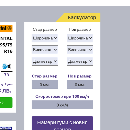
Калкулатор
Стар размер
Нов размер
ENTAL
195/75
R16
73
Стар размер
Нов размер
 до 2 дни
0 мм.
0 мм.
8 лв.
Скоростомер при 100
км/ч
е
0 км/ч
Намери гуми с новия
размер