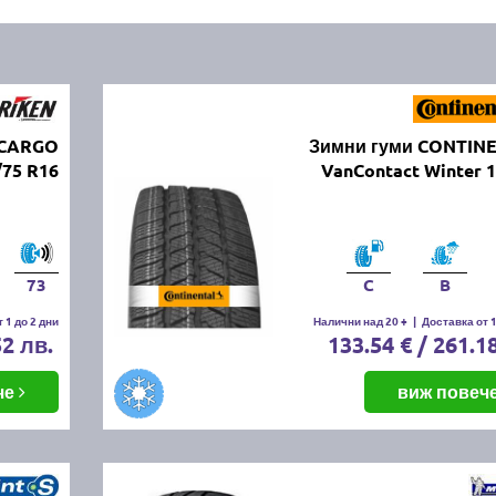
 CARGO
Зимни гуми CONTIN
75 R16
VanContact Winter 
73
C
B
 1 до 2 дни
Налични над 20 +
|
Доставка от 1
52 лв.
133.54 € / 261.1
че
виж повеч