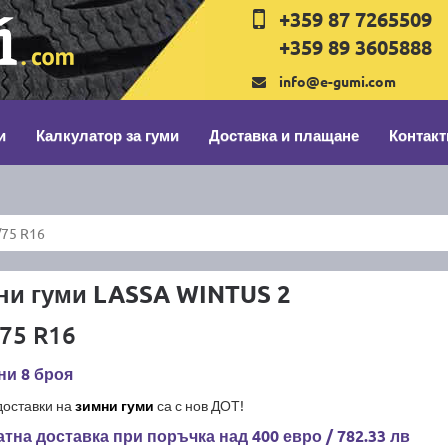
+359 87 7265509
+359 89 3605888
info@e-gumi.com
и
Калкулатор за гуми
Доставка и плащане
Контакт
/75 R16
ни гуми LASSA WINTUS 2
75 R16
ни 8 броя
доставки на
зимни гуми
са с нов ДОТ!
тна доставка при поръчка над 400 евро / 782.33 лв