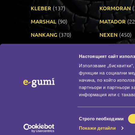
KLEBER
(137)
KORMORAN
(
MARSHAL
(90)
MATADOR
(22
NANKANG
(370)
NEXEN
(450)
PRINX
(34)
RIKEN
(321)
Настоящият сайт използ
TAURUS
(303)
TOYO
(483)
Използваме „бисквитки“,
функции на социални ме
начина, по който използ
По бранд
партньори и партньори з
Промотирани гуми
информация или с такава
Доставка и плащане
Политика за поверите
Избор
Строго nеобходими
на
Покажи детайли
съгласие