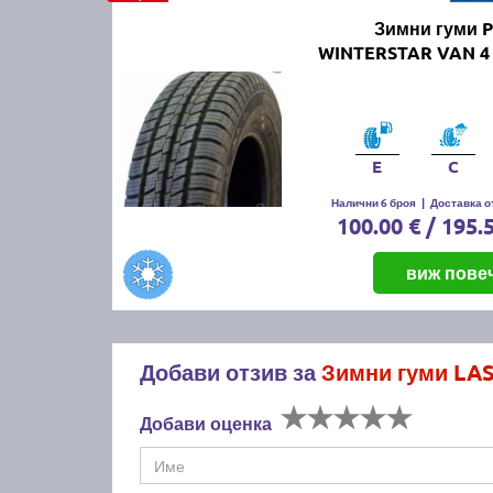
Зимни гуми P
WINTERSTAR VAN 4 
E
C
Налични 6 броя
|
Доставка от
100.00 € / 195.
виж пове
Добави отзив за
Зимни гуми LAS
Добави оценка