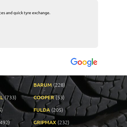
ices and quick tyre exchange.
Приемливо вре
VENDI - 27.04.2
BARUM
(228)
L
(733)
COOPER
(53)
6)
FULDA
(205)
(492)
GRIPMAX
(232)