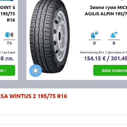
OINT S
Зимни гуми MIC
195/75
AGILIS ALPIN 195/
R16
73
D
B
 1 до 2 дни
Налични над 20 +
|
Доставка от 1
58 лв.
154.15 € / 301.4
че
виж повеч
SA WINTUS 2 195/75 R16