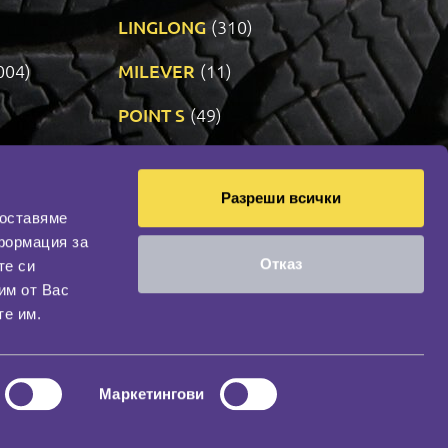
LINGLONG
(310)
004)
MILEVER
(11)
)
POINT S
(49)
SONIX
(191)
Разреши всички
14)
VREDESTEIN
(470)
доставяме
формация за
Отказ
те си
оциална мрежа
им от Вас
НАШИЯТ БЛОГ
те им.
Маркетингови