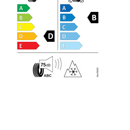
75
dB
A
B
C