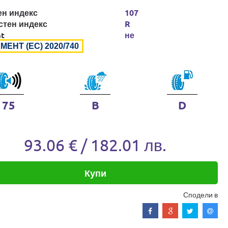
ен индекс
107
стен индекс
R
at
не
МЕНТ (ЕС) 2020/740
75
B
D
93.06 € / 182.01 лв.
Купи
Сподели в