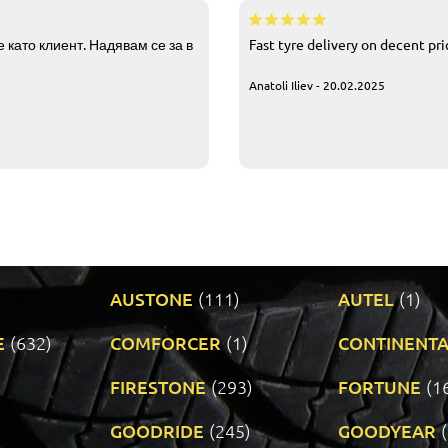
 като клиент. Надявам се за в
Fast tyre delivery on decent pr
Anatoli Iliev - 20.02.2025
AUSTONE
(111)
AUTEL
(1)
E
(632)
COMFORCER
(1)
CONTINENTA
)
FIRESTONE
(293)
FORTUNE
(1
GOODRIDE
(245)
GOODYEAR