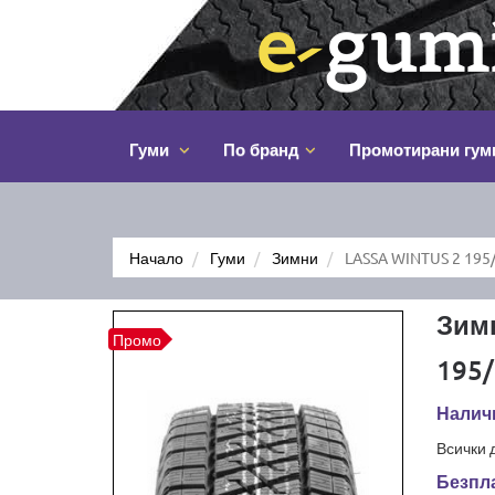
Гуми
По бранд
Промотирани гум
Начало
Гуми
Зимни
LASSA WINTUS 2 195
Зим
Промо
195/
Налич
Всички 
Безпла