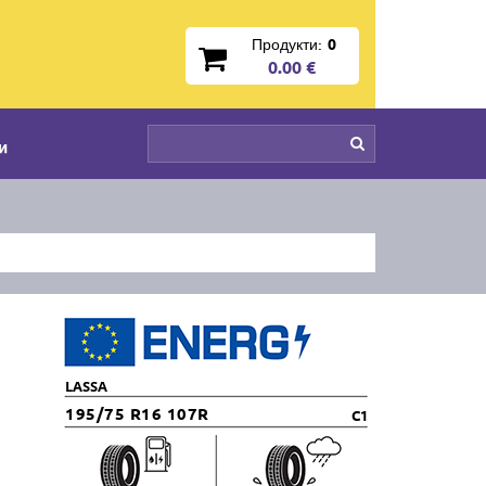
Продукти:
0
0.00 €
и
LASSA
195/75 R16 107R
C1