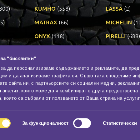
300)
KUMHO
(558)
LASSA
(2)
5)
MATRAX
(66)
MICHELIN
(1
ONYX
(118)
PIRELLI
(688
ROADSTONE
(3)
SAVA
(1)
ва "бисквитки"
TRIANGLE
(272)
UNIROYAL
(3
 за да персонализираме съдържанието и рекламите, да пре
дии и да анализираме трафика си. Също така споделяме ин
вате сайта ни, с партньорските си социални медии, рекламни
Контакти
С
а анализ, които може да я комбинират с друга предоставена 
За нас
, която са събрали от ползването от Ваша страна на услуги
Общи условия
лност
Гаранция
За функционалност
Статистически
© 2026
All rights reserved.