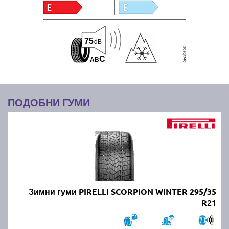
75
dB
C
A
B
ПОДОБНИ ГУМИ
Зимни гуми PIRELLI SCORPION WINTER 295/35
R21