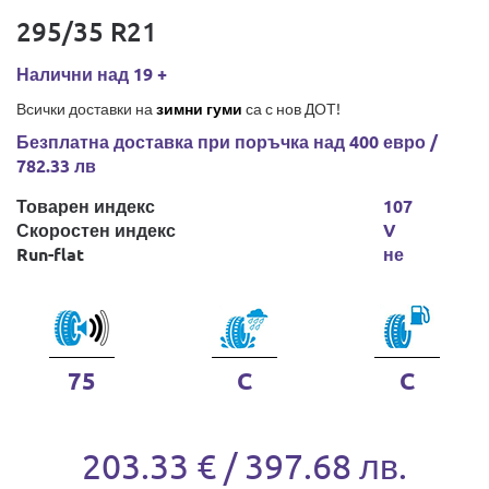
295/35 R21
Налични над 19 +
Всички доставки на
зимни гуми
са с нов ДОТ!
Безплатна доставка при поръчка над 400 евро /
782.33 лв
Товарен индекс
107
Скоростен индекс
V
Run-flat
не
75
C
C
203.33 € / 397.68 лв.