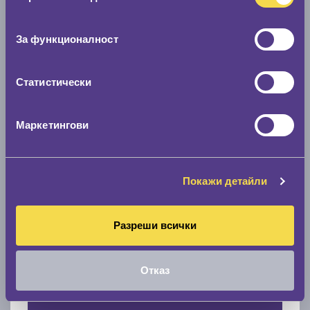
Нов размер
съгласие
0 мм.
За функционалност
Скоростомер при 100
км/ч
Статистически
0 км/ч
Намери гуми с новия размер
Маркетингови
По марка автомобил
Покажи детайли
Марка
Разреши всички
Модел
Отказ