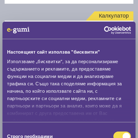
Калкулатор
Стар размер
Настоящият сайт използва "бисквитки"
Използваме „бисквитки“, за да персонализираме
съдържанието и рекламите, да предоставяме
Нов размер
функции на социални медии и да анализираме
трафика си. Също така споделяме информация за
начина, по който използвате сайта ни, с
партньорските си социални медии, рекламните си
партньори и партньори за анализ, които може да я
комбинират с друга предоставена им от Вас
информация или с такава, която са събрали от
Стар размер
ползването от Ваша страна на услугите им.
Избор
0 мм.
Строго nеобходими
на