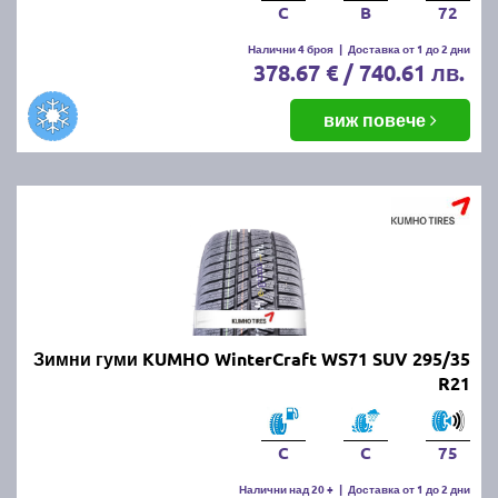
C
B
72
Налични 4 броя
|
Доставка от 1 до 2 дни
378.67 € / 740.61 лв.
виж повече
Зимни гуми KUMHO WinterCraft WS71 SUV 295/35
R21
C
C
75
Налични над 20 +
|
Доставка от 1 до 2 дни