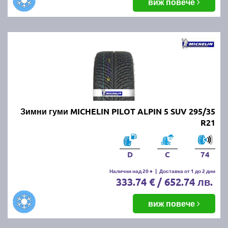
виж повече
Зимни гуми MICHELIN PILOT ALPIN 5 SUV 295/35
R21
D
C
74
Налични над 20 +
|
Доставка от 1 до 2 дни
333.74 € / 652.74 лв.
виж повече