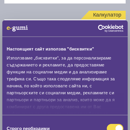
Калкулатор
Стар размер
Настоящият сайт използва "бисквитки"
Използваме „бисквитки“, за да персонализираме
съдържанието и рекламите, да предоставяме
Нов размер
функции на социални медии и да анализираме
трафика си. Също така споделяме информация за
начина, по който използвате сайта ни, с
партньорските си социални медии, рекламните си
партньори и партньори за анализ, които може да я
комбинират с друга предоставена им от Вас
информация или с такава, която са събрали от
Стар размер
ползването от Ваша страна на услугите им.
Избор
0 мм.
Строго nеобходими
на