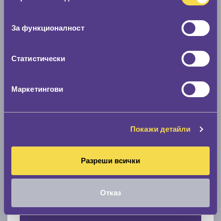
Нов размер
съгласие
0 мм.
За функционалност
Скоростомер при 100
км/ч
Статистически
0 км/ч
Намери гуми с новия размер
Маркетингови
По марка автомобил
Покажи детайли
Марка
Разреши всички
Модел
Отказ