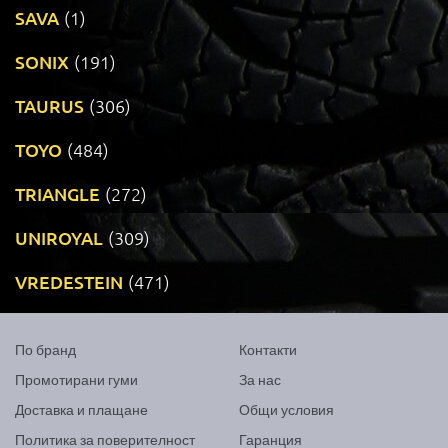
SAVA
(1)
SONIX
(191)
TAURUS
(306)
TOYO
(484)
TRIANGLE
(272)
UNIROYAL
(309)
VREDESTEIN
(471)
По бранд
Контакти
Промотирани гуми
За нас
Доставка и плащане
Общи условия
Политика за поверителност
Гаранция