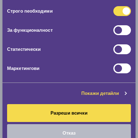
ползването от Ваша страна на услугите им.
Избор
Строго nеобходими
на
съгласие
Покажи гуми
За функционалност
Статистически
Маркетингови
Покажи детайли
Разреши всички
Отказ