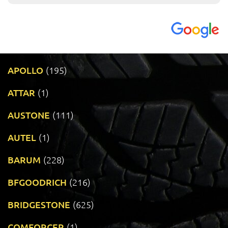
APOLLO
(195)
ATTAR
(1)
AUSTONE
(111)
AUTEL
(1)
BARUM
(228)
BFGOODRICH
(216)
BRIDGESTONE
(625)
COMFORCER
(1)