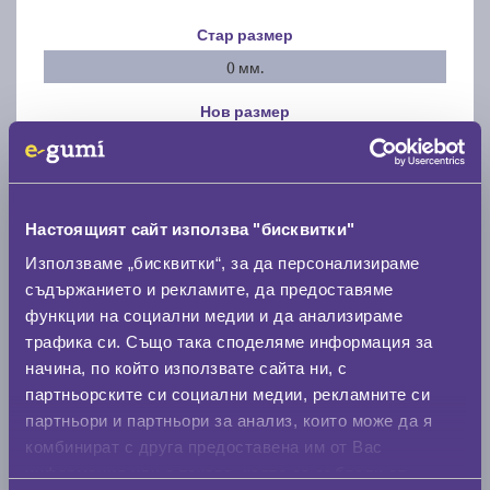
Стар размер
0 мм.
Нов размер
0 мм.
Скоростомер при 100
км/ч
0 км/ч
Настоящият сайт използва "бисквитки"
Използваме „бисквитки“, за да персонализираме
Намери гуми с новия размер
съдържанието и рекламите, да предоставяме
функции на социални медии и да анализираме
трафика си. Също така споделяме информация за
По марка автомобил
начина, по който използвате сайта ни, с
партньорските си социални медии, рекламните си
Марка
партньори и партньори за анализ, които може да я
комбинират с друга предоставена им от Вас
информация или с такава, която са събрали от
Модел