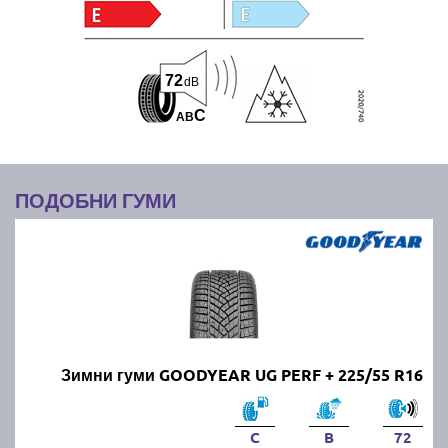
72
dB
C
A
B
ПОДОБНИ ГУМИ
Зимни гуми GOODYEAR UG PERF + 225/55 R16
C
B
72