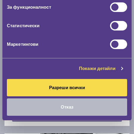
Скоростомер при 100
км/ч
За функционалност
0 км/ч
Статистически
Намери гуми с новия размер
Маркетингови
По марка автомобил
Марка
Покажи детайли
Разреши всички
Модел
Отказ
Покажи гуми