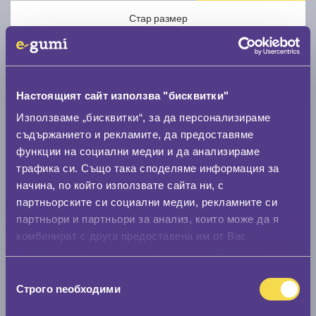
Стар размер
Настоящият сайт използва "бисквитки"
Използваме „бисквитки“, за да персонализираме
Нов размер
съдържанието и рекламите, да предоставяме
функции на социални медии и да анализираме
трафика си. Също така споделяме информация за
начина, по който използвате сайта ни, с
партньорските си социални медии, рекламните си
партньори и партньори за анализ, които може да я
Стар размер
комбинират с друга предоставена им от Вас
информация или с такава, която са събрали от
0 мм.
ползването от Ваша страна на услугите им.
Избор
Нов размер
Строго nеобходими
на
0 мм.
съгласие