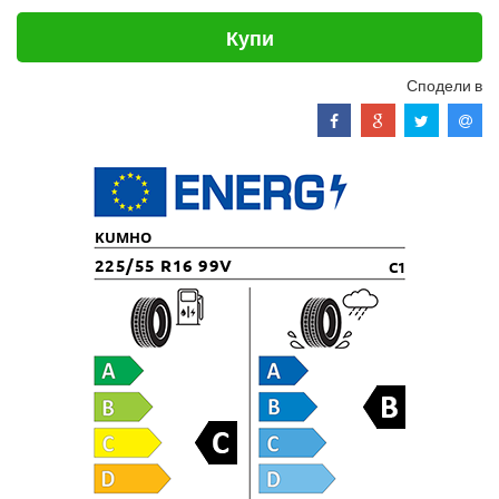
Купи
Сподели в
KUMHO
225/55 R16 99V
C1