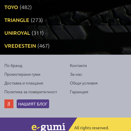
TOYO
(482)
TRIANGLE
(273)
UNIROYAL
(311)
VREDESTEIN
(467)
По бранд
Контакти
Промотирани гуми
За нас
Доставка и плащане
Общи условия
Политика за поверителност
Гаранция
НАШИЯТ БЛОГ
All rights reserved.