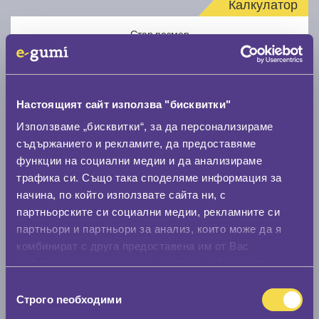
Калкулатор
Стар размер
Настоящият сайт използва "бисквитки"
Използваме „бисквитки“, за да персонализираме
Нов размер
съдържанието и рекламите, да предоставяме
функции на социални медии и да анализираме
трафика си. Също така споделяме информация за
начина, по който използвате сайта ни, с
партньорските си социални медии, рекламните си
партньори и партньори за анализ, които може да я
комбинират с друга предоставена им от Вас
Стар размер
информация или с такава, която са събрали от
0 мм.
ползването от Ваша страна на услугите им.
Избор
Строго nеобходими
Нов размер
на