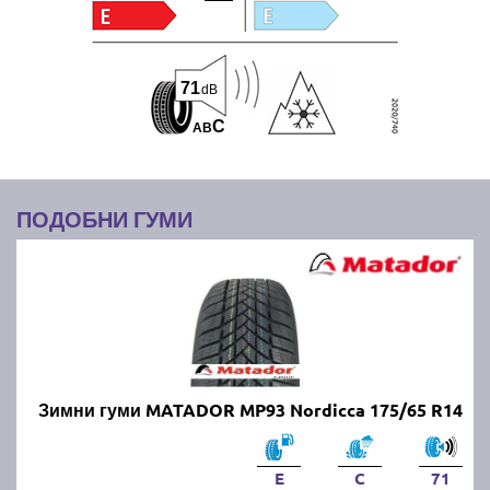
71
dB
C
A
B
ПОДОБНИ ГУМИ
Зимни гуми MATADOR MP93 Nordicca 175/65 R14
E
C
71