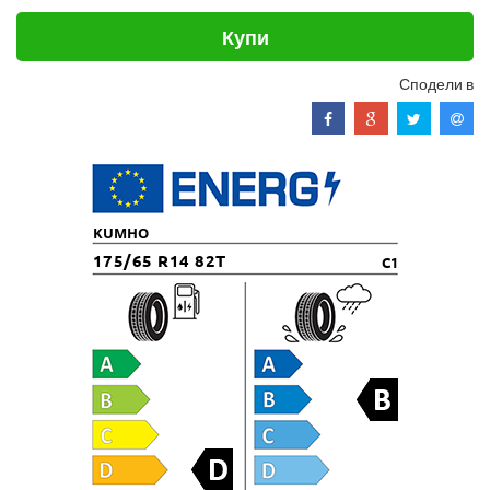
Купи
Сподели в
KUMHO
175/65 R14 82T
C1