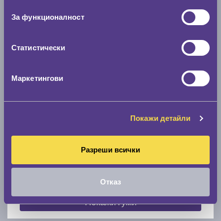
съгласие
0 мм.
За функционалност
Скоростомер при 100
км/ч
0 км/ч
Статистически
Намери гуми с новия размер
Маркетингови
По марка автомобил
Покажи детайли
Марка
Разреши всички
Модел
Отказ
Покажи гуми