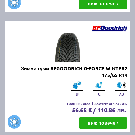
виж повече
Зимни гуми BFGOODRICH G-FORCE WINTER2
175/65 R14
D
C
73
Налични 2 броя
|
Доставка от 1 до 2 дни
56.68 € / 110.86 лв.
виж повече