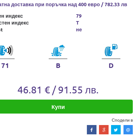
тна доставка при поръчка над 400 евро / 782.33 лв
ен индекс
79
стен индекс
T
at
не
71
B
D
46.81 € / 91.55 лв.
Купи
Сподели в