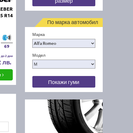
размер
LEBER
65 R14
По марка автомобил
Марка
69
Модел
 до 2 дни
2 лв.
е
Покажи гуми