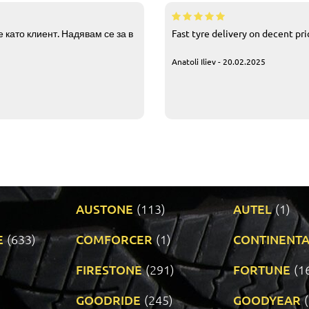
 като клиент. Надявам се за в
Fast tyre delivery on decent pr
Anatoli Iliev - 20.02.2025
AUSTONE
(113)
AUTEL
(1)
E
(633)
COMFORCER
(1)
CONTINENTA
)
FIRESTONE
(291)
FORTUNE
(1
GOODRIDE
(245)
GOODYEAR