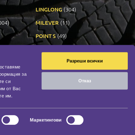
LINGLONG
(304)
004)
MILEVER
(11)
)
POINT S
(49)
SONIX
(191)
Разреши всички
11)
VREDESTEIN
(467)
доставяме
формация за
Отказ
те си
оциална мрежа
им от Вас
НАШИЯТ БЛОГ
те им.
Маркетингови