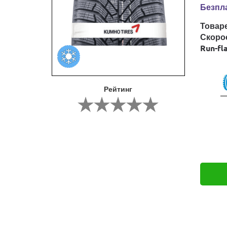
Безпла
Товар
Скоро
Run-fl
Рейтинг