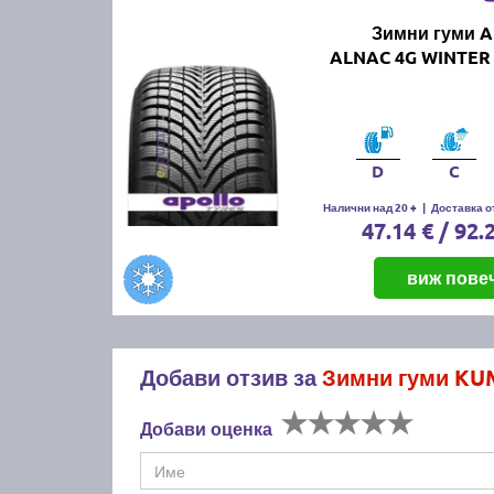
Зимни гуми 
ALNAC 4G WINTER 
D
C
Налични над 20 +
|
Доставка от
47.14 € / 92.
виж пове
Добави отзив за
Зимни гуми KU
Добави оценка