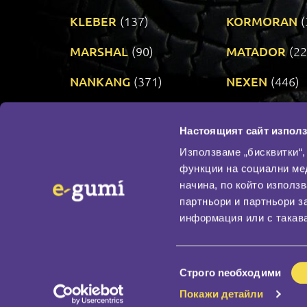
KLEBER
(137)
KORMORAN
(
MARSHAL
(90)
MATADOR
(22
NANKANG
(371)
NEXEN
(446)
PRINX
(34)
RIKEN
(321)
Настоящият сайт използ
TAURUS
(303)
TOYO
(482)
Използваме „бисквитки“,
функции на социални ме
начина, по който използ
По бранд
партньори и партньори з
Промотирани гуми
информация или с такава
Доставка и плащане
Политика за поверите
Избор
Строго nеобходими
на
Покажи детайли
съгласие