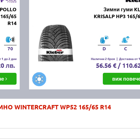
APOLLO
Зимни гуми K
165/65
KRISALP HP3 165/
R14
70
D
C
 1 до 2 дни
Налични 2 броя
|
Доставка от 1
20 лв.
56.56 € / 110.6
че
виж повеч
MHO WINTERCRAFT WP52 165/65 R14