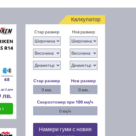
Калкулатор
Стар размер
Нов размер
RIKEN
5 R14
68
Стар размер
Нов размер
 до 2 дни
0 мм.
0 мм.
9 лв.
Скоростомер при 100
км/ч
е
0 км/ч
Намери гуми с новия