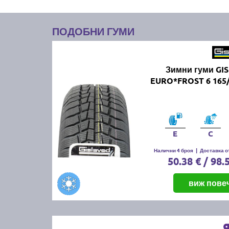
ПОДОБНИ ГУМИ
Зимни гуми GI
EURO*FROST 6 165/
E
C
Налични 4 броя
|
Доставка от
50.38 € / 98.
виж пове