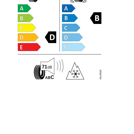
71
dB
C
A
B