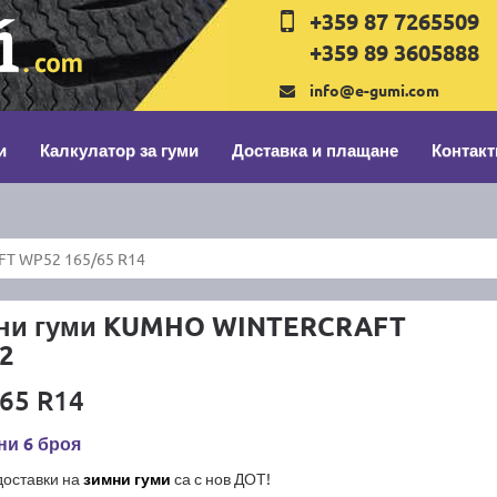
+359 87 7265509
+359 89 3605888
info@e-gumi.com
и
Калкулатор за гуми
Доставка и плащане
Контакт
T WP52 165/65 R14
ни гуми KUMHO WINTERCRAFT
2
65 R14
ни 6 броя
доставки на
зимни гуми
са с нов ДОТ!