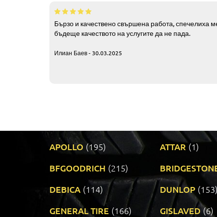
Бързо и качествено свършена работа, спечелиха ме
бъдеще качеството на услугите да не пада.
Илиан Баев - 30.03.2025
APOLLO
(195)
ATTAR
(1)
BFGOODRICH
(215)
BRIDGESTON
DEBICA
(114)
DUNLOP
(153
GENERAL TIRE
(166)
GISLAVED
(6)