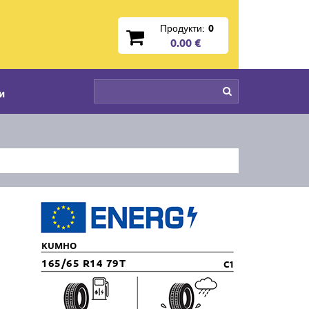
Продукти:
0
0.00 €
и
KUMHO
165/65 R14 79T
C1