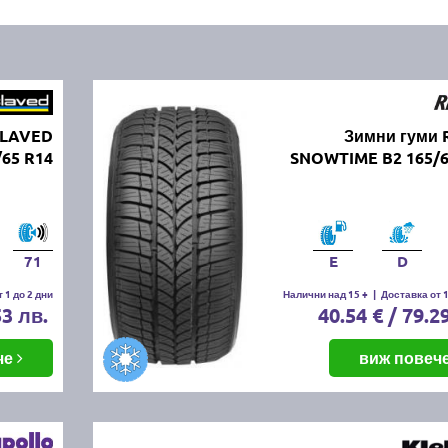
SLAVED
Зимни гуми 
65 R14
SNOWTIME B2 165/6
71
E
D
 1 до 2 дни
Налични над 15 +
|
Доставка от 1
53 лв.
40.54 € / 79.2
че
виж повеч