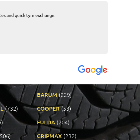
ices and quick tyre exchange.
Приемливо вре
VENDI - 27.04.2
BARUM
(229)
L
(732)
COOPER
(53)
6)
FULDA
(204)
(506)
GRIPMAX
(232)