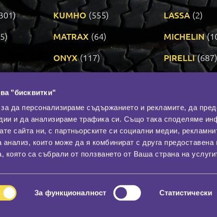
301)
KUMHO
(555)
LASSA
(2)
5)
MATRAX
(64)
MICHELIN
(1
ONYX
(117)
PIRELLI
(687
ROADSTONE
(3)
SAVA
(1)
ва "бисквитки"
TRIANGLE
(273)
UNIROYAL
(3
 за да персонализираме съдържанието и рекламите, да пре
дии и да анализираме трафика си. Също така споделяме ин
вате сайта ни, с партньорските си социални медии, рекламни
Контакти
С
а анализ, които може да я комбинират с друга предоставена 
За нас
, която са събрали от ползването от Ваша страна на услуги
Общи условия
лност
Гаранция
За функционалност
Статистически
© 2026
All rights reserved.