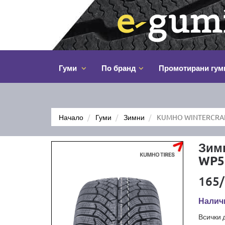
Гуми
По бранд
Промотирани гум
Начало
Гуми
Зимни
KUMHO WINTERCRAF
Зим
WP5
165/
Налич
Всички 