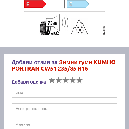
73
dB
C
A
B
Добави отзив за
Зимни гуми KUMHO
PORTRAN CW51 235/85 R16
Добави оценка