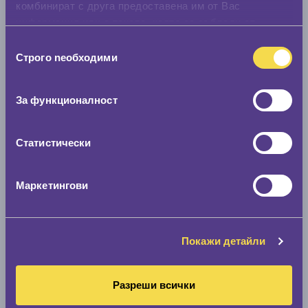
комбинират с друга предоставена им от Вас
информация или с такава, която са събрали от
ползването от Ваша страна на услугите им.
Избор
Строго nеобходими
на
съгласие
За функционалност
Статистически
Маркетингови
Покажи детайли
Разреши всички