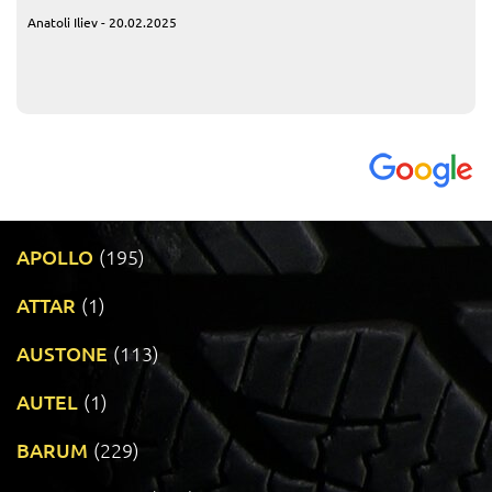
Anatoli Iliev - 20.02.2025
APOLLO
(195)
ATTAR
(1)
AUSTONE
(113)
AUTEL
(1)
BARUM
(229)