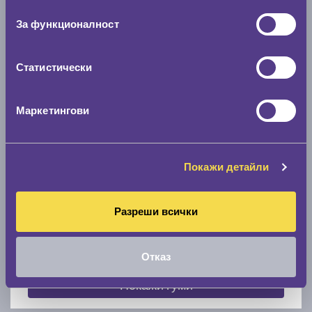
съгласие
0 мм.
За функционалност
Скоростомер при 100
км/ч
0 км/ч
Статистически
Намери гуми с новия размер
Маркетингови
По марка автомобил
Покажи детайли
Марка
Разреши всички
Модел
Отказ
Покажи гуми