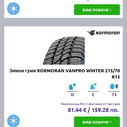
виж повече
Зимни гуми KORMORAN VANPRO WINTER 215/70
R15
D
C
73
Налични над 20 +
|
Доставка от 1 до 2 дни
81.44 € / 159.28 лв.
виж повече