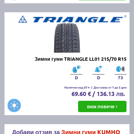
Зимни гуми TRIANGLE LL01 215/70 R15
D
D
73
Налични над 20 +
|
Доставка от 1 до 2 дни
69.60 € / 136.13 лв.
виж повече
Добави отзив за
Зимни гуми KUMHO