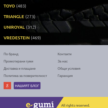
TOYO
(483)
TRIANGLE
(273)
UNIROYAL
(312)
VREDESTEIN
(469)
По бранд
Контакти
Промотирани гуми
За нас
Доставка и плащане
Общи условия
Политика за поверителност
Гаранция
НАШИЯТ БЛОГ
All rights reserved.