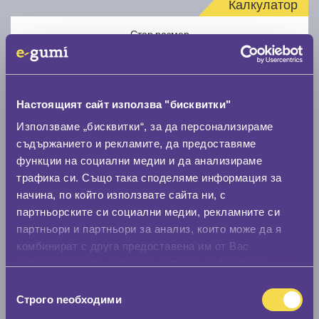
Калкулатор
Стар размер
Настоящият сайт използва "бисквитки"
Използваме „бисквитки“, за да персонализираме
Нов размер
съдържанието и рекламите, да предоставяме
функции на социални медии и да анализираме
трафика си. Също така споделяме информация за
начина, по който използвате сайта ни, с
партньорските си социални медии, рекламните си
партньори и партньори за анализ, които може да я
комбинират с друга предоставена им от Вас
Стар размер
информация или с такава, която са събрали от
0 мм.
ползването от Ваша страна на услугите им.
Избор
Строго nеобходими
Нов размер
на